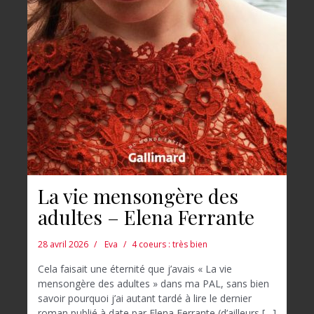
La vie mensongère des
adultes – Elena Ferrante
28 avril 2026
Eva
4 coeurs : très bien
Cela faisait une éternité que j’avais « La vie
mensongère des adultes » dans ma PAL, sans bien
savoir pourquoi j’ai autant tardé à lire le dernier
roman publié à date par Elena Ferrante (d’ailleurs,[…]