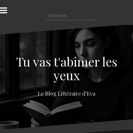
A
l
R
l
e
e
c
r
h
a
e
u
r
c
c
o
Tu vas t'abîmer les
h
n
e
t
yeux
r
e
n
:
u
Le Blog Littéraire d'Eva