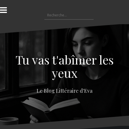
A
l
R
l
e
e
c
r
h
a
e
u
r
c
c
o
Tu vas t'abîmer les
h
n
e
t
yeux
r
e
n
:
u
Le Blog Littéraire d'Eva