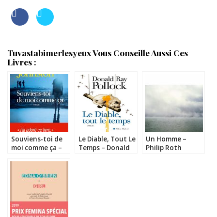
Tuvastabimerlesyeux Vous Conseille Aussi Ces
Livres :
Souviens-toi de
Le Diable, Tout Le
Un Homme –
moi comme ça –
Temps – Donald
Philip Roth
Bret Anthony
Ray Pollock
Johnston