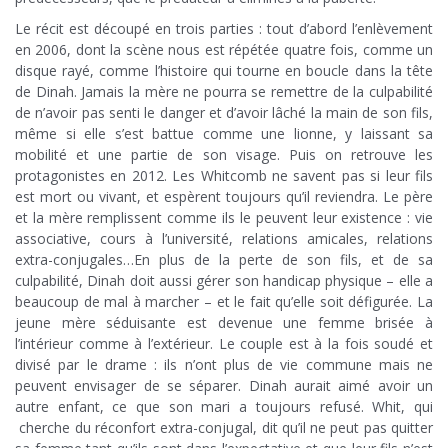
Le récit est découpé en trois parties : tout d’abord l’enlèvement
en 2006, dont la scène nous est répétée quatre fois, comme un
disque rayé, comme l’histoire qui tourne en boucle dans la tête
de Dinah. Jamais la mère ne pourra se remettre de la culpabilité
de n’avoir pas senti le danger et d’avoir lâché la main de son fils,
même si elle s’est battue comme une lionne, y laissant sa
mobilité et une partie de son visage. Puis on retrouve les
protagonistes en 2012. Les Whitcomb ne savent pas si leur fils
est mort ou vivant, et espèrent toujours qu’il reviendra. Le père
et la mère remplissent comme ils le peuvent leur existence : vie
associative, cours à l’université, relations amicales, relations
extra-conjugales…En plus de la perte de son fils, et de sa
culpabilité, Dinah doit aussi gérer son handicap physique – elle a
beaucoup de mal à marcher – et le fait qu’elle soit défigurée. La
jeune mère séduisante est devenue une femme brisée à
l’intérieur comme à l’extérieur. Le couple est à la fois soudé et
divisé par le drame : ils n’ont plus de vie commune mais ne
peuvent envisager de se séparer. Dinah aurait aimé avoir un
autre enfant, ce que son mari a toujours refusé. Whit, qui
cherche du réconfort extra-conjugal, dit qu’il ne peut pas quitter