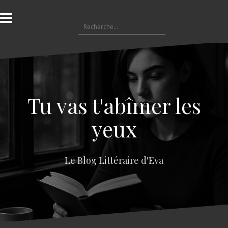
A
l
R
l
e
e
c
r
h
a
e
u
r
c
c
o
Tu vas t'abîmer les
h
n
e
t
yeux
r
e
n
:
u
Le Blog Littéraire d'Eva