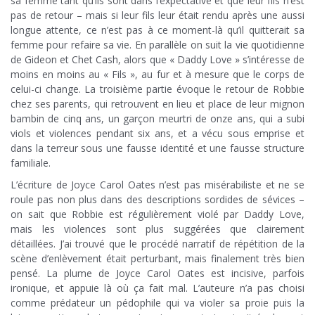
sa femme tant qu’ils sont dans l’expectative et que leur fils n’est
pas de retour – mais si leur fils leur était rendu après une aussi
longue attente, ce n’est pas à ce moment-là qu’il quitterait sa
femme pour refaire sa vie. En parallèle on suit la vie quotidienne
de Gideon et Chet Cash, alors que « Daddy Love » s’intéresse de
moins en moins au « Fils », au fur et à mesure que le corps de
celui-ci change. La troisième partie évoque le retour de Robbie
chez ses parents, qui retrouvent en lieu et place de leur mignon
bambin de cinq ans, un garçon meurtri de onze ans, qui a subi
viols et violences pendant six ans, et a vécu sous emprise et
dans la terreur sous une fausse identité et une fausse structure
familiale.
L’écriture de Joyce Carol Oates n’est pas misérabiliste et ne se
roule pas non plus dans des descriptions sordides de sévices –
on sait que Robbie est régulièrement violé par Daddy Love,
mais les violences sont plus suggérées que clairement
détaillées. J’ai trouvé que le procédé narratif de répétition de la
scène d’enlèvement était perturbant, mais finalement très bien
pensé. La plume de Joyce Carol Oates est incisive, parfois
ironique, et appuie là où ça fait mal. L’auteure n’a pas choisi
comme prédateur un pédophile qui va violer sa proie puis la