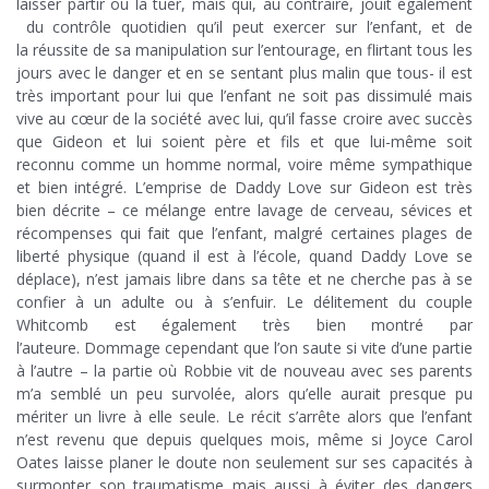
laisser partir ou la tuer, mais qui, au contraire, jouit également
du contrôle quotidien qu’il peut exercer sur l’enfant, et de
la réussite de sa manipulation sur l’entourage, en flirtant tous les
jours avec le danger et en se sentant plus malin que tous- il est
très important pour lui que l’enfant ne soit pas dissimulé mais
vive au cœur de la société avec lui, qu’il fasse croire avec succès
que Gideon et lui soient père et fils et que lui-même soit
reconnu comme un homme normal, voire même sympathique
et bien intégré. L’emprise de Daddy Love sur Gideon est très
bien décrite – ce mélange entre lavage de cerveau, sévices et
récompenses qui fait que l’enfant, malgré certaines plages de
liberté physique (quand il est à l’école, quand Daddy Love se
déplace), n’est jamais libre dans sa tête et ne cherche pas à se
confier à un adulte ou à s’enfuir. Le délitement du couple
Whitcomb est également très bien montré par
l’auteure. Dommage cependant que l’on saute si vite d’une partie
à l’autre – la partie où Robbie vit de nouveau avec ses parents
m’a semblé un peu survolée, alors qu’elle aurait presque pu
mériter un livre à elle seule. Le récit s’arrête alors que l’enfant
n’est revenu que depuis quelques mois, même si Joyce Carol
Oates laisse planer le doute non seulement sur ses capacités à
surmonter son traumatisme mais aussi à éviter des dangers