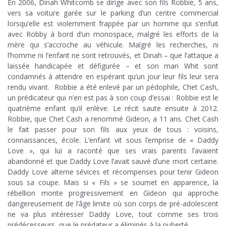
En 2006, Dinah Whitcomb se dirige avec son fils Robbie, 5 ans,
vers sa voiture garée sur le parking d’un centre commercial
lorsqu’elle est violemment frappée par un homme qui s’enfuit
avec Robby à bord d’un monospace, malgré les efforts de la
mère qui s’accroche au véhicule. Malgré les recherches, ni
l’homme ni l’enfant ne sont retrouvés, et Dinah – que l’attaque a
laissée handicapée et défigurée – et son mari Whit sont
condamnés à attendre en espérant qu’un jour leur fils leur sera
rendu vivant. Robbie a été enlevé par un pédophile, Chet Cash,
un prédicateur qui n’en est pas à son coup d’essai : Robbie est le
quatrième enfant qu’il enlève. Le récit saute ensuite à 2012.
Robbie, que Chet Cash a renommé Gideon, a 11 ans. Chet Cash
le fait passer pour son fils aux yeux de tous : voisins,
connaissances, école. L’enfant vit sous l’emprise de « Daddy
Love », qui lui a raconté que ses vrais parents l’avaient
abandonné et que Daddy Love l’avait sauvé d’une mort certaine.
Daddy Love alterne sévices et récompenses pour tenir Gideon
sous sa coupe. Mais si « Fils » se soumet en apparence, la
rébellion monte progressivement en Gideon qui approche
dangereusement de l’âge limite où son corps de pré-adolescent
ne va plus intéresser Daddy Love, tout comme ses trois
prédécesseurs, que le prédateur a éliminés à la puberté.