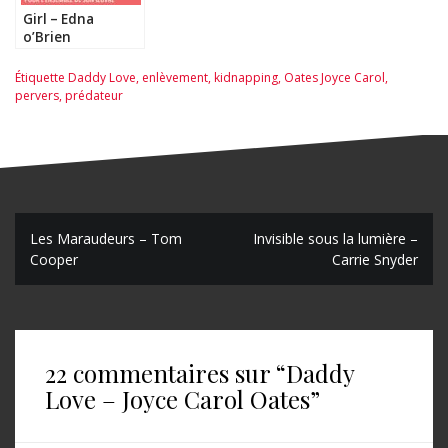
Girl – Edna
o’Brien
Étiquette
Daddy Love
,
enlèvement
,
kidnapping
,
Oates Joyce Carol
,
pervers
,
prédateur
N
Les Maraudeurs – Tom
Invisible sous la lumière –
Cooper
Carrie Snyder
a
v
i
22 commentaires sur “
Daddy
g
Love – Joyce Carol Oates
”
a
t