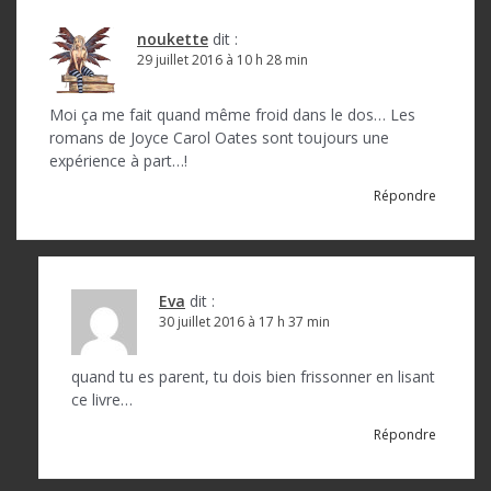
i
noukette
dit :
o
29 juillet 2016 à 10 h 28 min
n
Moi ça me fait quand même froid dans le dos… Les
d
romans de Joyce Carol Oates sont toujours une
expérience à part…!
e
Répondre
l
’
a
Eva
dit :
r
30 juillet 2016 à 17 h 37 min
t
quand tu es parent, tu dois bien frissonner en lisant
i
ce livre…
c
Répondre
l