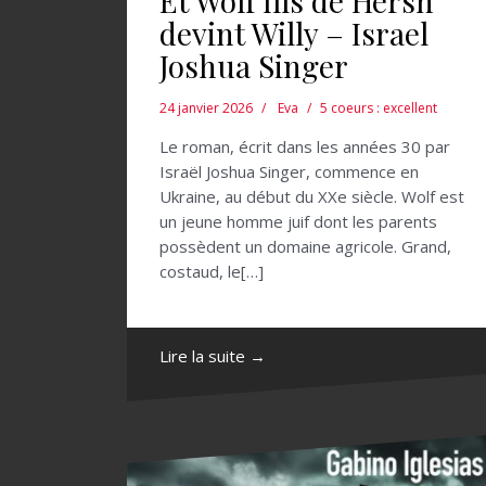
Et Wolf fils de Hersh
devint Willy – Israel
Joshua Singer
24 janvier 2026
Eva
5 coeurs : excellent
Le roman, écrit dans les années 30 par
Israël Joshua Singer, commence en
Ukraine, au début du XXe siècle. Wolf est
un jeune homme juif dont les parents
possèdent un domaine agricole. Grand,
costaud, le[…]
Lire la suite →