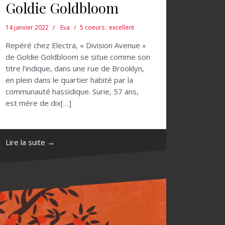
Goldie Goldbloom
14 janvier 2022
Eva
5 coeurs : excellent
Repéré chez Electra, « Division Avenue »
de Goldie Goldbloom se situe comme son
titre l’indique, dans une rue de Brooklyn,
en plein dans le quartier habité par la
communauté hassidique. Surie, 57 ans,
est mère de dix[…]
Lire la suite →