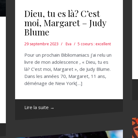
Dieu, tu es là? C’est
moi, Margaret – Judy
Blume
29 septembre 2023
Eva
5 coeurs : excellent
Pour un prochain Bibliomaniacs j’ai relu un
livre de mon adolescence , « Dieu, tu es
là? C’est moi, Margaret », de Judy Blume.
Dans les années 70, Margaret, 11 ans,
déménage de New York[…]
Lire la suite →