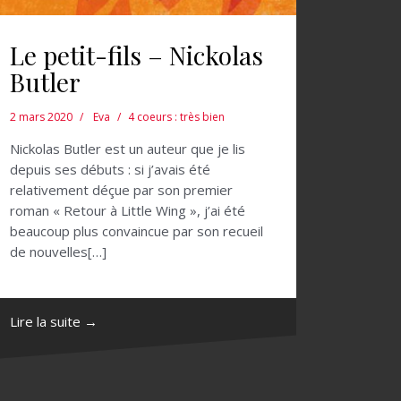
Le petit-fils – Nickolas
Butler
2 mars 2020
Eva
4 coeurs : très bien
Nickolas Butler est un auteur que je lis
depuis ses débuts : si j’avais été
relativement déçue par son premier
roman « Retour à Little Wing », j’ai été
beaucoup plus convaincue par son recueil
de nouvelles[…]
Lire la suite →