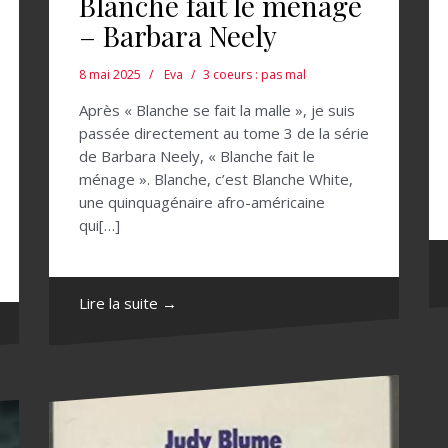
Blanche fait le ménage
– Barbara Neely
8 mai 2025
Eva
3 coeurs : pas mal
Après « Blanche se fait la malle », je suis
passée directement au tome 3 de la série
de Barbara Neely, « Blanche fait le
ménage ». Blanche, c’est Blanche White,
une quinquagénaire afro-américaine
qui[…]
Lire la suite →