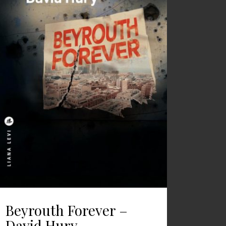
Beyrouth Forever –
David Hury