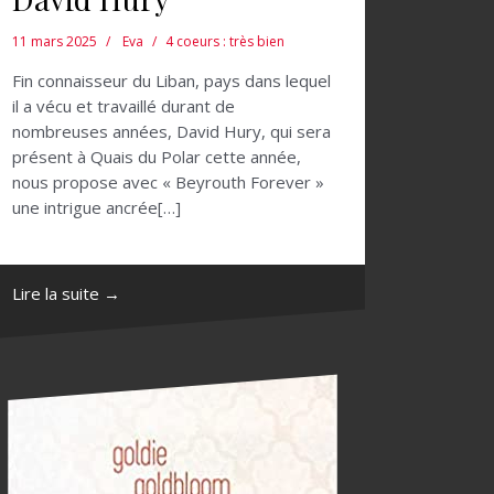
11 mars 2025
Eva
4 coeurs : très bien
Fin connaisseur du Liban, pays dans lequel
il a vécu et travaillé durant de
nombreuses années, David Hury, qui sera
présent à Quais du Polar cette année,
nous propose avec « Beyrouth Forever »
une intrigue ancrée[…]
Lire la suite →