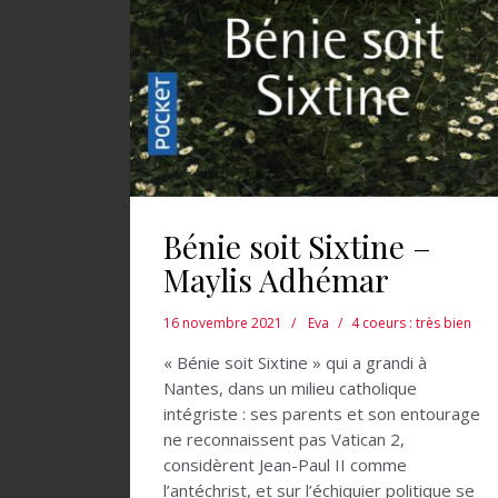
Bénie soit Sixtine –
Maylis Adhémar
16 novembre 2021
Eva
4 coeurs : très bien
« Bénie soit Sixtine » qui a grandi à
Nantes, dans un milieu catholique
intégriste : ses parents et son entourage
ne reconnaissent pas Vatican 2,
considèrent Jean-Paul II comme
l’antéchrist, et sur l’échiquier politique se