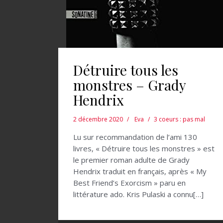
Détruire tous les
monstres – Grady
Hendrix
2 décembre 2020
Eva
3 coeurs : pas mal
Lu sur recommandation de l’ami 130
livres, « Détruire tous les monstres » est
le premier roman adulte de Grady
Hendrix traduit en français, après « My
Best Friend’s Exorcism » paru en
littérature ado. Kris Pulaski a connu[…]