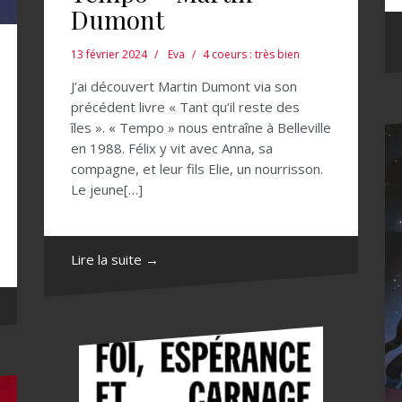
Dumont
13 février 2024
Eva
4 coeurs : très bien
J’ai découvert Martin Dumont via son
précédent livre « Tant qu’il reste des
îles ». « Tempo » nous entraîne à Belleville
en 1988. Félix y vit avec Anna, sa
compagne, et leur fils Elie, un nourrisson.
Le jeune[…]
Lire la suite →