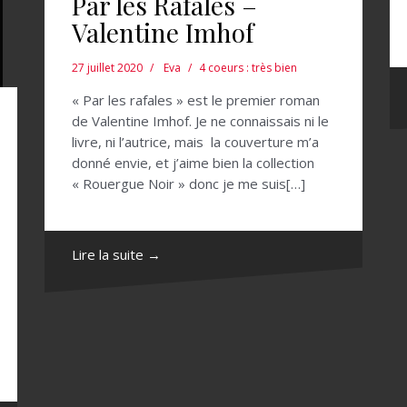
Par les Rafales –
Valentine Imhof
27 juillet 2020
Eva
4 coeurs : très bien
« Par les rafales » est le premier roman
de Valentine Imhof. Je ne connaissais ni le
livre, ni l’autrice, mais la couverture m’a
donné envie, et j’aime bien la collection
« Rouergue Noir » donc je me suis[…]
Lire la suite →