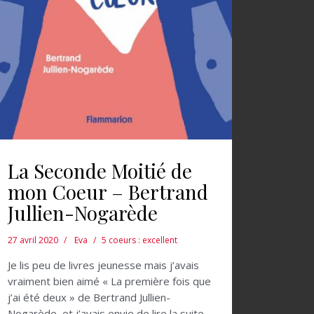
La Seconde Moitié de
mon Coeur – Bertrand
Jullien-Nogarède
27 avril 2020
Eva
5 coeurs : excellent
Je lis peu de livres jeunesse mais j’avais
vraiment bien aimé « La première fois que
j’ai été deux » de Bertrand Jullien-
Nogarède, et j’avais envie de lire la suite,