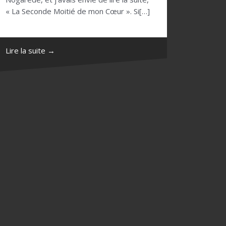
« La Seconde Moitié de mon Cœur ». Si[…]
Lire la suite →