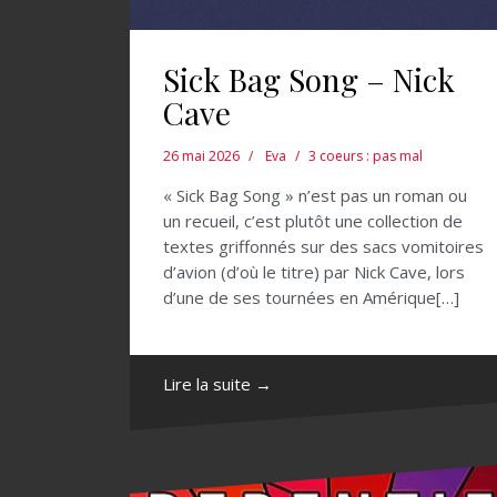
Sick Bag Song – Nick
Cave
26 mai 2026
Eva
3 coeurs : pas mal
« Sick Bag Song » n’est pas un roman ou
un recueil, c’est plutôt une collection de
textes griffonnés sur des sacs vomitoires
d’avion (d’où le titre) par Nick Cave, lors
d’une de ses tournées en Amérique[…]
Lire la suite →