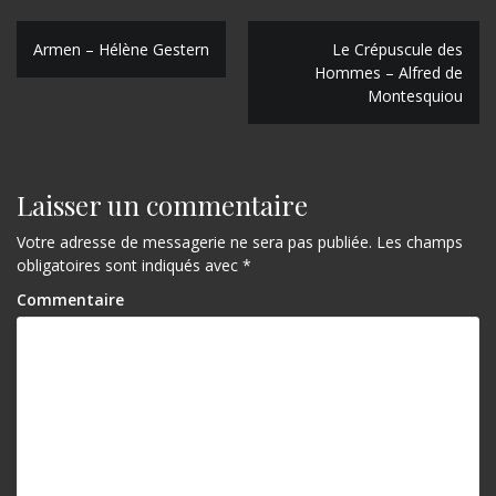
N
Armen – Hélène Gestern
Le Crépuscule des
Hommes – Alfred de
a
Montesquiou
v
i
g
Laisser un commentaire
a
Votre adresse de messagerie ne sera pas publiée.
Les champs
obligatoires sont indiqués avec
*
t
Commentaire
i
o
n
d
e