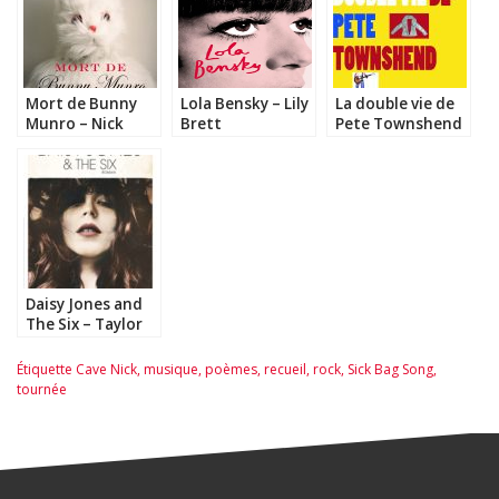
Mort de Bunny
Lola Bensky – Lily
La double vie de
Munro – Nick
Brett
Pete Townshend
Cave
– Christophe
Sainzelle
Daisy Jones and
The Six – Taylor
Jenkins Reid
Étiquette
Cave Nick
,
musique
,
poèmes
,
recueil
,
rock
,
Sick Bag Song
,
tournée