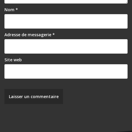
l
’
Nom
*
a
r
Adresse de messagerie
*
t
i
c
Site web
l
e