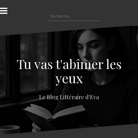
A
l
R
l
e
e
c
r
h
a
e
u
r
c
c
o
Tu vas t'abîmer les
h
n
e
t
yeux
r
e
n
:
u
Le Blog Littéraire d'Eva