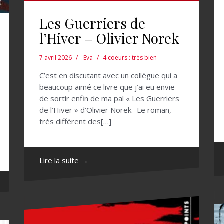
Les Guerriers de
l’Hiver – Olivier Norek
7 avril 2026
Eva
4 coeurs : très bien
C’est en discutant avec un collègue qui a
beaucoup aimé ce livre que j’ai eu envie
de sortir enfin de ma pal « Les Guerriers
de l’Hiver » d’Olivier Norek. Le roman,
très différent des[…]
Lire la suite →