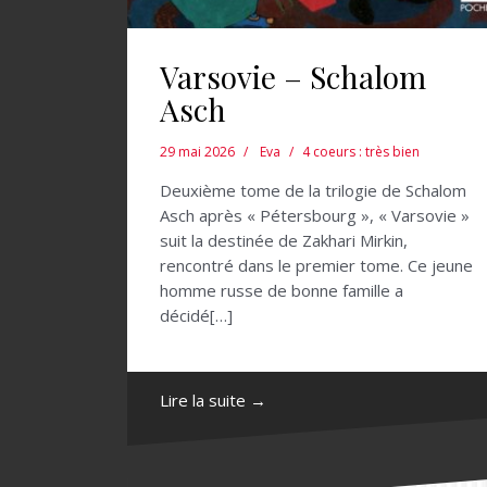
Varsovie – Schalom
Asch
29 mai 2026
Eva
4 coeurs : très bien
Deuxième tome de la trilogie de Schalom
Asch après « Pétersbourg », « Varsovie »
suit la destinée de Zakhari Mirkin,
rencontré dans le premier tome. Ce jeune
homme russe de bonne famille a
décidé[…]
Lire la suite →