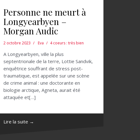
Personne ne meurt à
Longyearbyen –
Morgan Audic
2 octobre 2023
Eva
4 coeurs : très bien
A Longyearbyen, ville la plus
septentrionale de la terre, Lottie Sandvik,
enquêtrice souffrant de stress post-
traumatique, est appelée sur une scène
de crime animal : une doctorante en
biologie arctique, Agneta, aurait été
attaquée et[…]
Lire la suite →