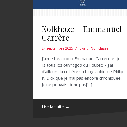
Kolkhoze – Emmanuel
Carrère
24 septembre 2025
Eva
Non classé
J’aime beaucoup Emmanuel Carrère et je
lis tous les ouvrages qu’il publie – j’ai
d’ailleurs lu cet été sa biographie de Philip
K. Dick que je n’ai pas encore chroniquée.
Je ne pouvais donc pas[…]
Lire la suite →