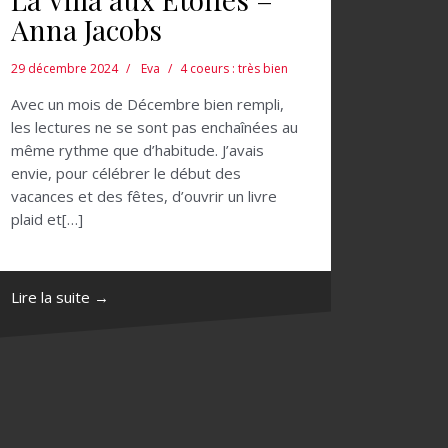
Anna Jacobs
29 décembre 2024
Eva
4 coeurs : très bien
Avec un mois de Décembre bien rempli,
les lectures ne se sont pas enchaînées au
même rythme que d’habitude. J’avais
envie, pour célébrer le début des
vacances et des fêtes, d’ouvrir un livre
plaid et[…]
Lire la suite →