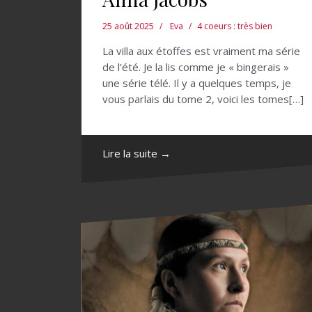
25 août 2025
Eva
4 coeurs : très bien
La villa aux étoffes est vraiment ma série
de l’été. Je la lis comme je « bingerais »
une série télé. Il y a quelques temps, je
vous parlais du tome 2, voici les tomes[…]
Lire la suite →