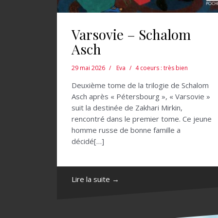
Varsovie – Schalom
Asch
29 mai 2026
Eva
4 coeurs : très bien
Deuxième tome de la trilogie de Schalom
Asch après « Pétersbourg », « Varsovie »
suit la destinée de Zakhari Mirkin,
rencontré dans le premier tome. Ce jeune
homme russe de bonne famille a
décidé[…]
Lire la suite →