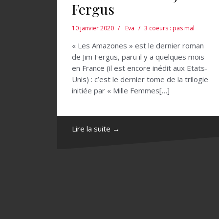
Fergus
10 janvier 2020
Eva
3 coeurs : pas mal
« Les Amazones » est le dernier roman
de Jim Fergus, paru il y a quelques mois
en France (il est encore inédit aux Etats-
Unis) : c’est le dernier tome de la trilogie
initiée par « Mille Femmes[…]
Lire la suite →