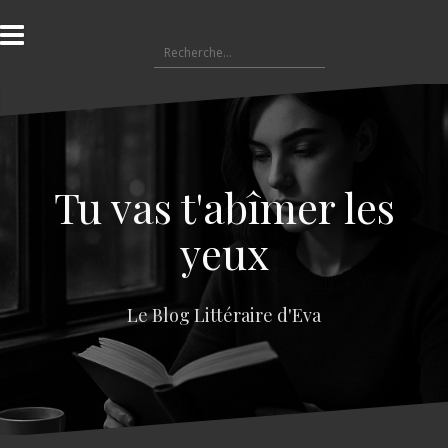
A
l
R
l
e
e
c
r
h
a
e
u
r
c
c
o
Tu vas t'abîmer les
h
n
e
t
yeux
r
e
n
:
u
Le Blog Littéraire d'Eva