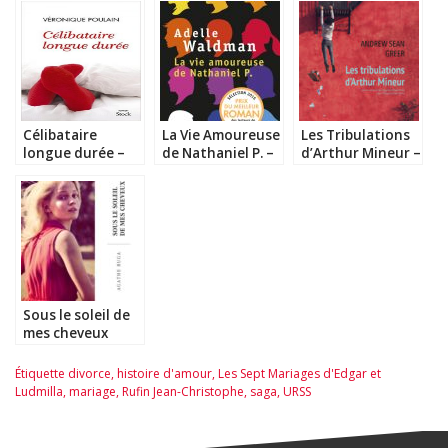
Célibataire
La Vie Amoureuse
Les Tribulations
longue durée –
de Nathaniel P. –
d’Arthur Mineur –
Véronique
Adelle Waldman
Andrew Sean
Poulain
Greer
Sous le soleil de
mes cheveux
blonds – Agathe
Ruga
Étiquette
divorce
,
histoire d'amour
,
Les Sept Mariages d'Edgar et
Ludmilla
,
mariage
,
Rufin Jean-Christophe
,
saga
,
URSS