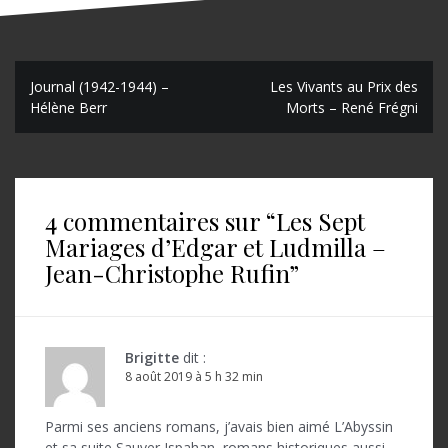
N
Journal (1942-1944) –
Les Vivants au Prix des
Hélène Berr
Morts – René Frégni
a
v
i
4 commentaires sur “
Les Sept
g
Mariages d’Edgar et Ludmilla –
a
Jean-Christophe Rufin
”
t
i
o
Brigitte
dit :
8 août 2019 à 5 h 32 min
n
d
Parmi ses anciens romans, j’avais bien aimé L’Abyssin
et sa suite Sauver Ispahan, romans historiques aussi,