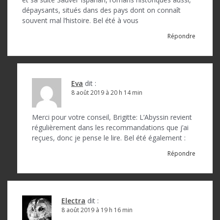
e
dépaysants, situés dans des pays dont on connaît
l
souvent mal l’histoire. Bel été à vous
’
Répondre
a
r
t
Eva
dit :
8 août 2019 à 20 h 14 min
i
c
Merci pour votre conseil, Brigitte: L’Abyssin revient
régulièrement dans les recommandations que j’ai
l
reçues, donc je pense le lire. Bel été également :
e
Répondre
Electra
dit :
8 août 2019 à 19 h 16 min