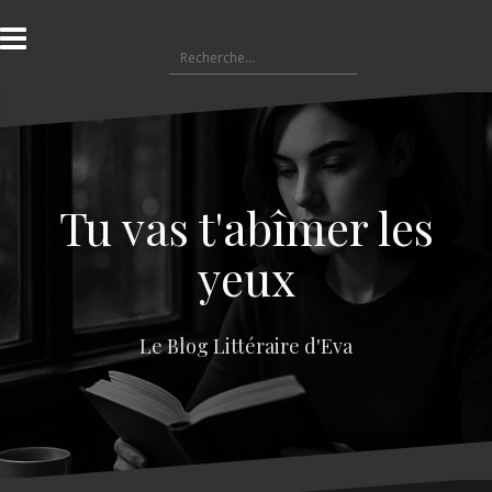
A
l
R
l
e
e
c
r
h
a
e
u
r
c
c
o
Tu vas t'abîmer les
h
n
e
t
yeux
r
e
n
:
u
Le Blog Littéraire d'Eva