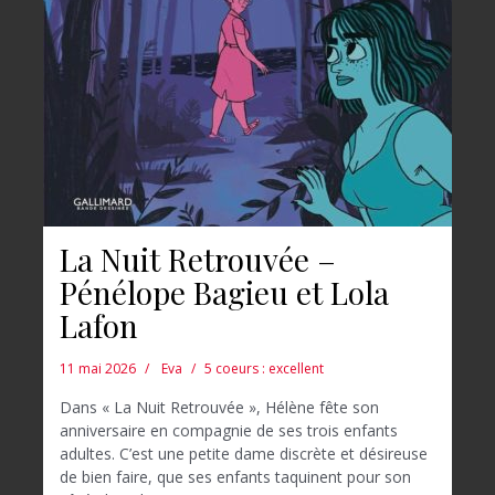
La Nuit Retrouvée –
Pénélope Bagieu et Lola
Lafon
11 mai 2026
Eva
5 coeurs : excellent
Dans « La Nuit Retrouvée », Hélène fête son
anniversaire en compagnie de ses trois enfants
adultes. C’est une petite dame discrète et désireuse
de bien faire, que ses enfants taquinent pour son