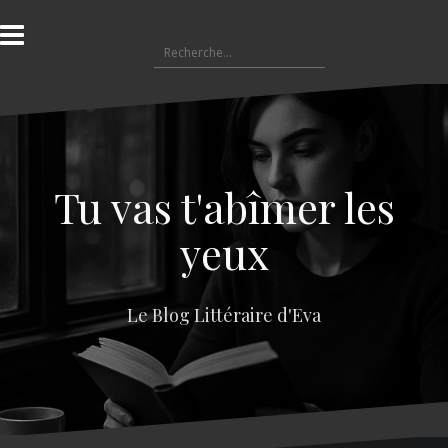
A
l
R
l
e
e
c
r
h
a
e
u
r
c
c
o
Tu vas t'abîmer les
h
n
e
t
yeux
r
e
n
:
u
Le Blog Littéraire d'Eva