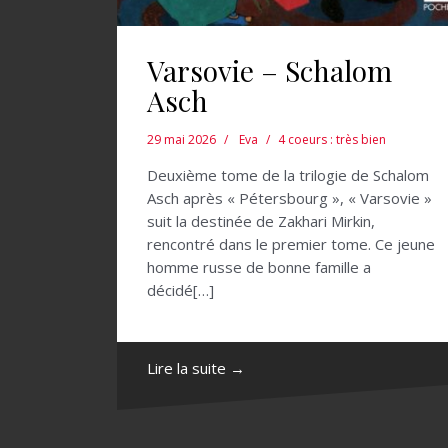
Varsovie – Schalom
Asch
29 mai 2026
Eva
4 coeurs : très bien
Deuxième tome de la trilogie de Schalom
Asch après « Pétersbourg », « Varsovie »
suit la destinée de Zakhari Mirkin,
rencontré dans le premier tome. Ce jeune
homme russe de bonne famille a
décidé[…]
Lire la suite →