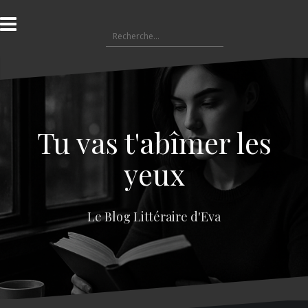
A
l
R
l
e
e
c
r
h
a
e
u
r
c
c
o
Tu vas t'abîmer les
h
n
e
t
yeux
r
e
n
:
u
Le Blog Littéraire d'Eva