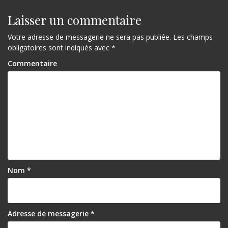
i
g
Laisser un commentaire
a
Votre adresse de messagerie ne sera pas publiée.
Les champs
obligatoires sont indiqués avec
*
t
Commentaire
i
o
n
d
e
l
’
Nom
*
a
r
Adresse de messagerie
*
t