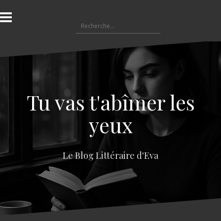
A
l
R
l
e
e
c
r
h
a
e
u
r
c
c
o
Tu vas t'abîmer les
h
n
e
t
yeux
r
e
n
:
u
Le Blog Littéraire d'Eva