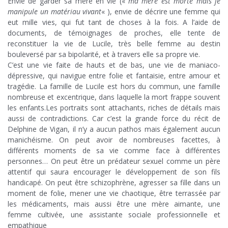
Envie de garder sa mère en vie («
ma mère est morte mais je
manipule un matériau vivant
« ), envie de décrire une femme qui
eut mille vies, qui fut tant de choses à la fois. A l’aide de
documents, de témoignages de proches, elle tente de
reconstituer la vie de Lucile, très belle femme au destin
bouleversé par sa bipolarité, et à travers elle sa propre vie.
C’est une vie faite de hauts et de bas, une vie de maniaco-
dépressive, qui navigue entre folie et fantaisie, entre amour et
tragédie. La famille de Lucile est hors du commun, une famille
nombreuse et excentrique, dans laquelle la mort frappe souvent
les enfants.Les portraits sont attachants, riches de détails mais
aussi de contradictions. Car c’est la grande force du récit de
Delphine de Vigan, il n’y a aucun pathos mais également aucun
manichéisme. On peut avoir de nombreuses facettes, à
différents moments de sa vie comme face à différentes
personnes… On peut être un prédateur sexuel comme un père
attentif qui saura encourager le développement de son fils
handicapé. On peut être schizophrène, agresser sa fille dans un
moment de folie, mener une vie chaotique, être terrassée par
les médicaments, mais aussi être une mère aimante, une
femme cultivée, une assistante sociale professionnelle et
empathique