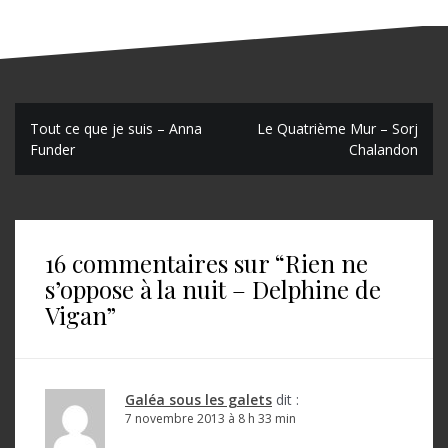
N
Tout ce que je suis – Anna
Le Quatrième Mur – Sorj
Funder
Chalandon
a
v
i
16 commentaires sur “
Rien ne
g
s’oppose à la nuit – Delphine de
a
Vigan
”
t
i
o
Galéa sous les galets
dit :
7 novembre 2013 à 8 h 33 min
n