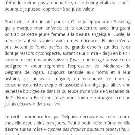
n’était lui-même pas au beau fixe, et le timing était mal choisi
pour que je puisse l’apprécier à sa juste valeur.
.
Pourtant, ce titre inspiré par le « Osez Joséphine » de Bashung
qui a marqué mon enfance, et la couverture avec l’intriguant
portrait de cette jeune femme à la beauté angélique- Lucile, la
mère de l’auteur- avaient vaincu mes réticences. Et bien m’en a
pris. Autant je fonde parfois de grands espoirs sur des livres
dont je ressors circonspecte, autant celui-ci m’a « déçu en bien »
comme disent nos amis suisses. J’avais une image faussée du «
pedigree » -pour reprendre l’expression de Modiano- de
Delphine de Vigan. Toujours sensible aux noms et à leur
histoire, je lui avais imaginé, en entendant ce nom à
consonance aristocratique et associé à un physique altier, une
jeunesse bourgeoise dans la quiétude d’une villa de Versailles ou
de St Nom la Bretèche. J’étais donc loin de m’imaginer ce que
j’allais découvrir dans ce livre.
.
Le récit commence lorsque Delphine découvre sa mère morte
chez elle depuis plusieurs jours. Petit à petit, l’idée mûrira en elle
d’écrire sur sa mère « c
omme des dizaines d’auteurs avant (elle) »
.