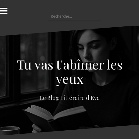
A
l
R
l
e
e
c
r
h
a
e
u
r
c
c
o
Tu vas t'abîmer les
h
n
e
t
yeux
r
e
n
:
u
Le Blog Littéraire d'Eva