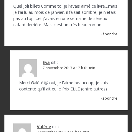
d
Quel joli billet! Comme toi je l'avais aimé ce livre…mais
je l'ai lu au mois de janvier, il faisait sombre, je n'étais
e
pas au top …et j'avais eu une semaine de sérieux
l
cafard derrière. Mais c'est un très beau roman
’
Répondre
a
r
t
Eva
dit :
7 novembre 2013 à 12 h 01 min
i
c
Merci Galéa! 🙂 oui, je l'aime beaucoup, je suis
contente qu'il ait eu le Prix ELLE (entre autres)
l
Répondre
e
Valérie
dit :