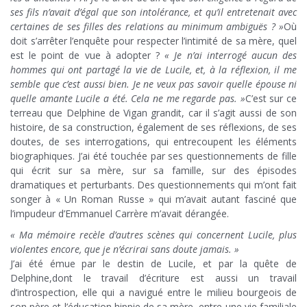
ses fils n’avait d’égal que son intolérance, et qu’il entretenait avec
certaines de ses filles des relations au minimum ambiguës ? »
Où
doit s’arrêter l’enquête pour respecter l’intimité de sa mère, quel
est le point de vue à adopter ?
« Je n’ai interrogé aucun des
hommes qui ont partagé la vie de Lucile, et, à la réflexion, il me
semble que c’est aussi bien. Je ne veux pas savoir quelle épouse ni
quelle amante Lucile a été. Cela ne me regarde pas. »
C’est sur ce
terreau que Delphine de Vigan grandit, car il s’agit aussi de son
histoire, de sa construction, également de ses réflexions, de ses
doutes, de ses interrogations, qui entrecoupent les éléments
biographiques. J’ai été touchée par ses questionnements de fille
qui écrit sur sa mère, sur sa famille, sur des épisodes
dramatiques et perturbants. Des questionnements qui m’ont fait
songer à « Un Roman Russe » qui m’avait autant fasciné que
l’impudeur d’Emmanuel Carrère m’avait dérangée.
« Ma mémoire recèle d’autres scènes qui concernent Lucile, plus
violentes encore, que je n’écrirai sans doute jamais. »
J’ai été émue par le destin de Lucile, et par la quête de
Delphine,dont le travail d’écriture est aussi un travail
d’introspection, elle qui a navigué entre le milieu bourgeois de
son père et l’éducation hippie de sa mère, entre une vie familiale