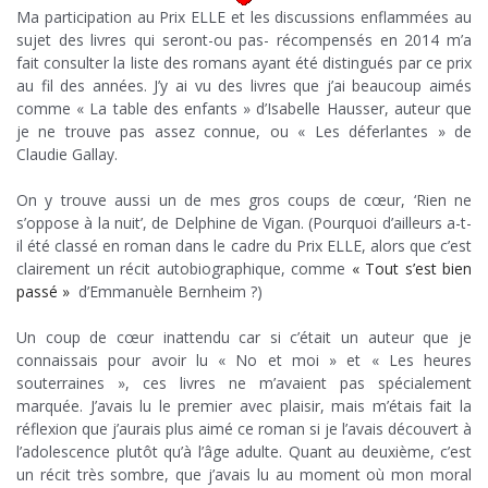
Ma participation au Prix ELLE et les discussions enflammées au
sujet des livres qui seront-ou pas- récompensés en 2014 m’a
fait consulter la liste des romans ayant été distingués par ce prix
au fil des années. J’y ai vu des livres que j’ai beaucoup aimés
comme « La table des enfants » d’Isabelle Hausser, auteur que
je ne trouve pas assez connue, ou « Les déferlantes » de
Claudie Gallay.
.
On y trouve aussi un de mes gros coups de cœur, ‘Rien ne
s’oppose à la nuit’, de Delphine de Vigan. (Pourquoi d’ailleurs a-t-
il été classé en roman dans le cadre du Prix ELLE, alors que c’est
clairement un récit autobiographique, comme
« Tout s’est bien
passé »
d’Emmanuèle Bernheim ?)
.
Un coup de cœur inattendu car si c’était un auteur que je
connaissais pour avoir lu « No et moi » et « Les heures
souterraines », ces livres ne m’avaient pas spécialement
marquée. J’avais lu le premier avec plaisir, mais m’étais fait la
réflexion que j’aurais plus aimé ce roman si je l’avais découvert à
l’adolescence plutôt qu’à l’âge adulte. Quant au deuxième, c’est
un récit très sombre, que j’avais lu au moment où mon moral