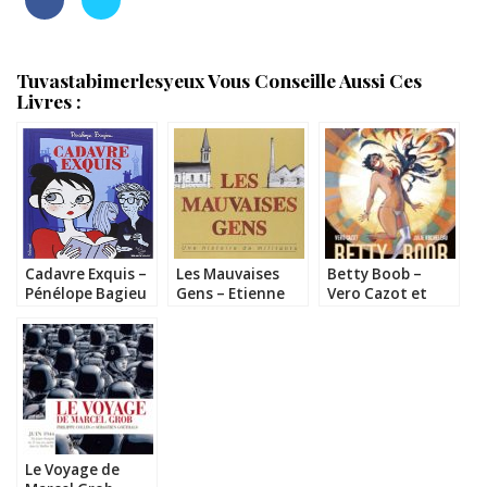
Tuvastabimerlesyeux Vous Conseille Aussi Ces
Livres :
Cadavre Exquis –
Les Mauvaises
Betty Boob –
Pénélope Bagieu
Gens – Etienne
Vero Cazot et
Davodeau
Julie Rocheleau
Le Voyage de