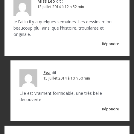
o
Miss Léo
dit :
13 juillet 2014 à 12 h 52 min
n
d
Je l'ai lu il y a quelques semaines. Les dessins m'ont
beaucoup plu, ainsi que l'histoire, troublante et
e
originale.
l
Répondre
’
a
r
Eva
dit :
15 juillet 2014 à 10 h 50 min
t
i
Elle est vraiment formidable, une très belle
c
découverte
l
Répondre
e