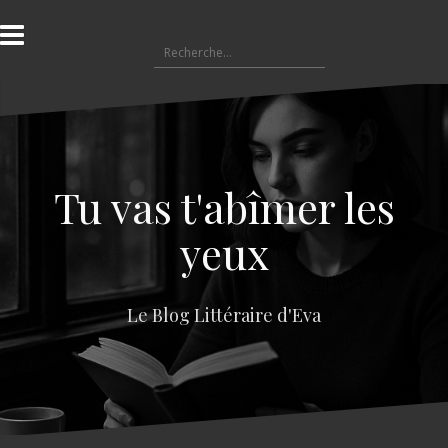
A
l
R
l
e
e
c
r
h
a
e
u
r
c
c
o
Tu vas t'abîmer les
h
n
e
t
yeux
r
e
n
:
u
Le Blog Littéraire d'Eva