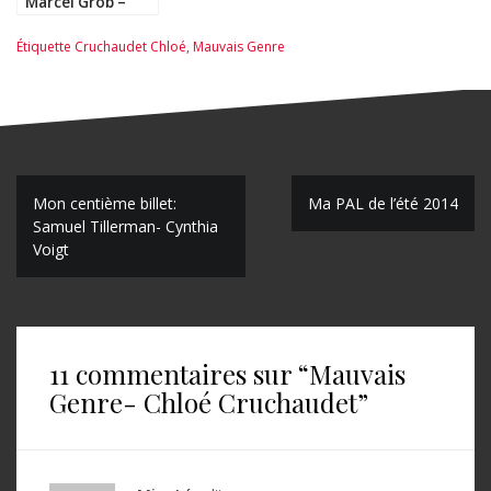
Marcel Grob –
Philippe Collin et
Sébastien
Étiquette
Cruchaudet Chloé
,
Mauvais Genre
Goethals
N
Mon centième billet:
Ma PAL de l’été 2014
Samuel Tillerman- Cynthia
a
Voigt
v
i
g
11 commentaires sur “
Mauvais
a
Genre- Chloé Cruchaudet
”
t
i