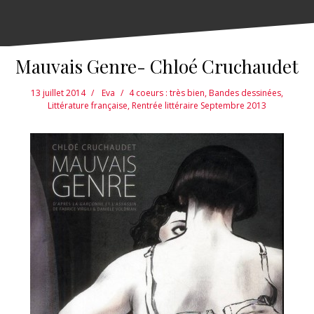
Mauvais Genre- Chloé Cruchaudet
13 juillet 2014
Eva
4 coeurs : très bien
,
Bandes dessinées
,
Littérature française
,
Rentrée littéraire Septembre 2013