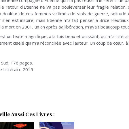
ancienne compagne d’Etienne qui n’a pas réussi à le retenir de pa
retour d’Etienne ne va pas bouleverser leur fragile relation, s
 douleur de ces femmes victimes de viols de guerre, solitude d
r s’en est inspiré, mais Etienne m’a fait penser à Brice Fleutia
la mort en 2001, un an après sa libération, m’avait beaucoup tou
 un texte magnifique, à la fois beau et puissant, qui m’a littér
nement ciselé qui m’a réconciliée avec l’auteur. Un coup de cœur, 
s Sud, 176 pages.
e Littéraire 2015
lle Aussi Ces Livres :