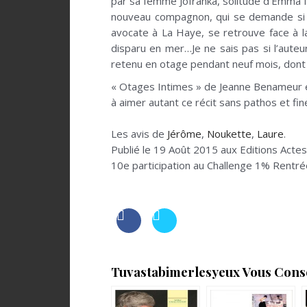
par sa femme Jofranka, solitude d’Emma l’
nouveau compagnon, qui se demande si le 
avocate à La Haye, se retrouve face à la
disparu en mer…Je ne sais pas si l’auteu
retenu en otage pendant neuf mois, dont 
« Otages Intimes » de Jeanne Benameur est
à aimer autant ce récit sans pathos et fi
;
Les avis de
Jérôme
,
Noukette
,
Laure
.
Publié le 19 Août 2015 aux Editions Acte
10e participation au Challenge 1% Rentré
Tuvastabimerlesyeux Vous Consei