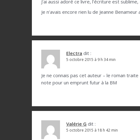
a
J'ai aussi adoré ce livre, l'écriture est sublime
r
Je n'avais encore rien lu de Jeanne Benameur 
t
i
c
l
Electra
dit :
e
5 octobre 2015 à 9 h 34 min
Je ne connais pas cet auteur – le roman traite
note pour un emprunt futur à la BM
Valérie G
dit :
5 octobre 2015 à 18 h 42 min