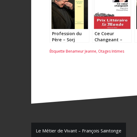
Profession du
Ce Coeur
Père – Sorj
Changeant –
Chalandon
Agnès Desarthe
Étiquette
Benameur Jeanne
,
Otages Intimes
N
Le Métier de Vivant – François Saintonge