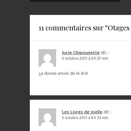
a
v
i
11 commentaires sur “
Otages
g
a
t
lucie Chipounette
dit :
5 octobre 2015 à 8 h 07 min
i
o
ça donne envie de le lire!
n
d
e
l
Les Livres de Joelle
dit :
5 octobre 2015 à 8 h 32 min
’