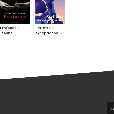
Profanes –
Cet être
Jeanne
exceptionnel –
Benameur
Coralie Bru
L