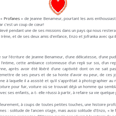
 «
Profanes
» de Jeanne Benameur, pourtant les avis enthousias
 car c’est un coup de cœur!
evé pendant une de ses missions dans un pays qui nous restera inc
Irène, et de ses deux amis d’enfance, Enzo et Jofranka avec qui il
 sur l’écriture de Jeanne Benameur, d’une délicatesse, d’une pud
e l’intime, cette ambiance cotonneuse d’un repli sur soi, d’un re
ne, après avoir été libéré d’une captivité dont on ne sait pa
e remettre de ses peurs et de sa honte d’avoir eu peur, de ces j
cène à laquelle il a assisté et qu’il s’apprêtait à photographier 
oiture pour fuir, voiture où se trouvait déjà un homme qui semb
c ses enfants, a-t- elle réussi à partir, à refaire sa vie quelque
fleurement, à coups de toutes petites touches, une histoire prof
 : solitude de l’ancien otage, mais aussi solitude d’Enzo, « le fil