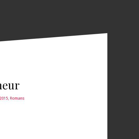
meur
 2015
,
Romans