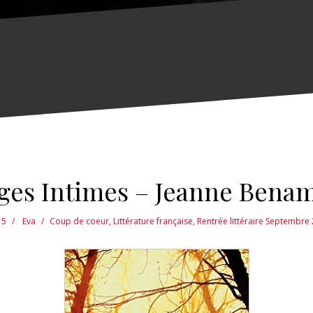
ges Intimes – Jeanne Bena
15
Eva
Coup de coeur
,
Littérature française
,
Rentrée littéraire Septembre