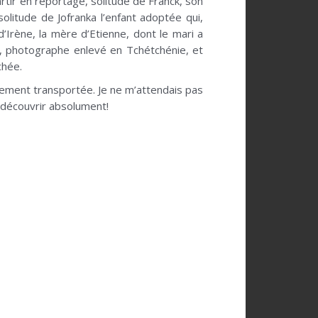
rtir en reportage, solitude de Franck, son
olitude de Jofranka l’enfant adoptée qui,
’Irène, la mère d’Etienne, dont le mari a
ux, photographe enlevé en Tchétchénie, et
chée.
alement transportée. Je ne m’attendais pas
à découvrir absolument!