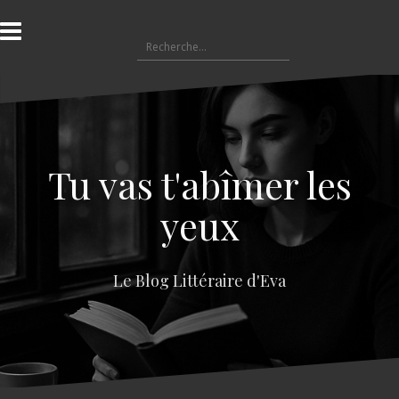
A
l
R
l
e
e
c
r
h
a
e
u
r
c
c
o
Tu vas t'abîmer les
h
n
e
t
yeux
r
e
n
:
u
Le Blog Littéraire d'Eva