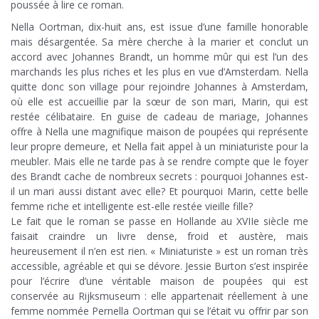
poussée à lire ce roman.
Nella Oortman, dix-huit ans, est issue d’une famille honorable
mais désargentée. Sa mère cherche à la marier et conclut un
accord avec Johannes Brandt, un homme mûr qui est l’un des
marchands les plus riches et les plus en vue d’Amsterdam. Nella
quitte donc son village pour rejoindre Johannes à Amsterdam,
où elle est accueillie par la sœur de son mari, Marin, qui est
restée célibataire. En guise de cadeau de mariage, Johannes
offre à Nella une magnifique maison de poupées qui représente
leur propre demeure, et Nella fait appel à un miniaturiste pour la
meubler. Mais elle ne tarde pas à se rendre compte que le foyer
des Brandt cache de nombreux secrets : pourquoi Johannes est-
il un mari aussi distant avec elle? Et pourquoi Marin, cette belle
femme riche et intelligente est-elle restée vieille fille?
Le fait que le roman se passe en Hollande au XVIIe siècle me
faisait craindre un livre dense, froid et austère, mais
heureusement il n’en est rien. « Miniaturiste » est un roman très
accessible, agréable et qui se dévore. Jessie Burton s’est inspirée
pour l’écrire d’une véritable maison de poupées qui est
conservée au Rijksmuseum : elle appartenait réellement à une
femme nommée Pernella Oortman qui se l’était vu offrir par son