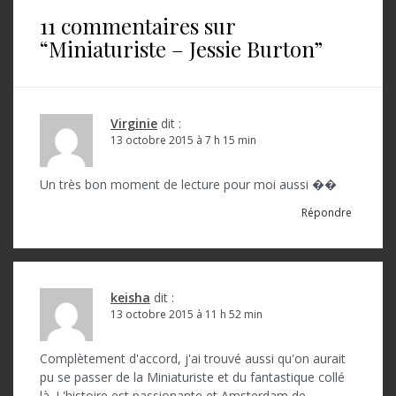
i
11 commentaires sur
g
“
Miniaturiste – Jessie Burton
”
a
t
i
Virginie
dit :
o
13 octobre 2015 à 7 h 15 min
n
Un très bon moment de lecture pour moi aussi ��
d
Répondre
e
l
’
keisha
dit :
a
13 octobre 2015 à 11 h 52 min
r
Complètement d'accord, j'ai trouvé aussi qu'on aurait
t
pu se passer de la Miniaturiste et du fantastique collé
là. L'histoire est passionante et Amsterdam de