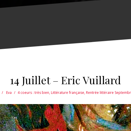
14 Juillet – Eric Vuillard
Eva
4 coeurs : très bien
,
Littérature française
,
Rentrée littéraire Septemb