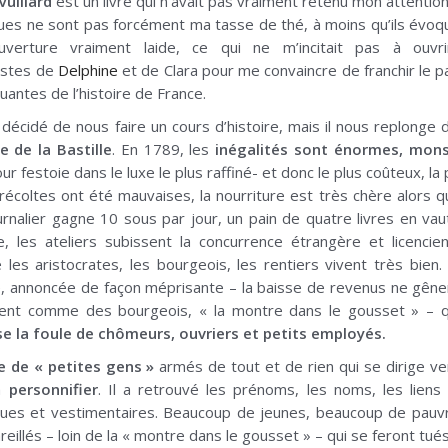
 Vuillard
est un livre qui n’avait pas vraiment retenu mon attention 
ques ne sont pas forcément ma tasse de thé, à moins qu’ils évoq
uverture vraiment laide, ce qui ne m’incitait pas à ouvr
iastes de
Delphine
et de Clara pour me convaincre de franchir le p
uantes de l’histoire de France.
as décidé de nous faire un cours d’histoire, mais il nous replonge
se de la Bastille
. En 1789, les
inégalités sont énormes, mon
Cour festoie dans le luxe le plus raffiné- et donc le plus coûteux, l
récoltes ont été mauvaises, la nourriture est très chère alors q
urnalier gagne 10 sous par jour, un pain de quatre livres en vau
te, les ateliers subissent la concurrence étrangère et licencie
e les aristocrates, les bourgeois, les rentiers vivent très bien. 
e, annoncée de façon méprisante – la baisse de revenus ne gêner
ivent comme des bourgeois, « la montre dans le gousset » – 
e la foule de chômeurs, ouvriers et petits employés.
e de « petites gens »
armés de tout et de rien qui se dirige vers
 à
personnifier
. Il a retrouvé les prénoms, les noms, les liens 
ques et vestimentaires. Beaucoup de jeunes, beaucoup de pauvr
illés – loin de la « montre dans le gousset » – qui se feront tué