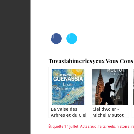
Tuvastabimerlesyeux Vous Consei
La Valse des
Ciel d’Acier –
Arbres et du Ciel
Michel Moutot
– Jean-Michel
Étiquette
14 Juillet
,
Actes Sud
,
faits réels
,
histoire
,
r
Guenassia