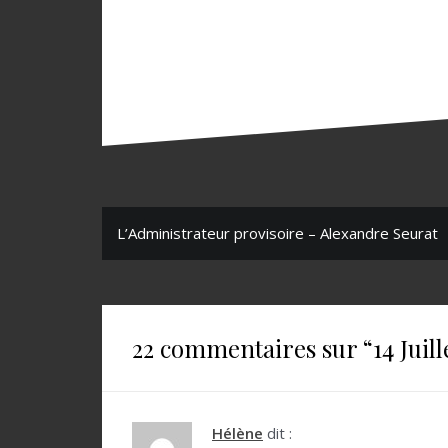
N
L’Administrateur provisoire – Alexandre Seurat
a
v
i
22 commentaires sur “
14 Juil
g
a
t
Hélène
dit :