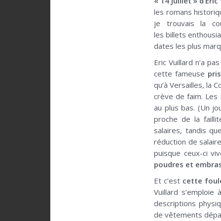
« 14 Juillet » d’Eric
les romans histori
je trouvais la co
les billets enthous
dates les plus marq
Eric Vuillard n’a p
cette fameuse
pri
qu’à Versailles, la 
crève de faim. Les 
au plus bas. (Un jo
proche de la failli
salaires, tandis qu
réduction de salair
puisque ceux-ci v
poudres et embras
Et c’est
cette foul
Vuillard s’emploie
descriptions physi
de vêtements dépare