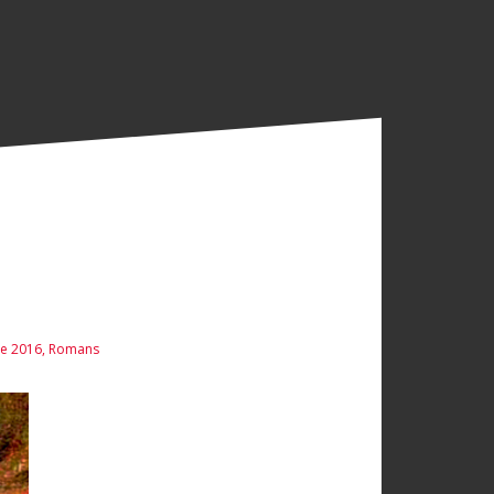
re 2016
,
Romans