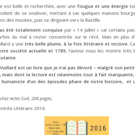
eur est belle et recherchée, avec une
fougue et une énergie
tou
cident de se soulever, mettant à sac quelques maisons bourgeo
 des musées, puis se dirigeant vers la Bastille.
as été totalement conquise
par « 14 Juillet » car certains p
arfois du mal à rester concentrée sur le récit. Mais en plus d
illard a une
très belle plume, à la fois littéraire et incisive
. C
otre société actuelle et 1789
, l’auteur nous les montre très
cutante
.
ic Vuillard est un livre que je n’ai pas dévoré – malgré son p
, mais dont la lecture est néanmoins tout à fait marquante, 
et humaniste d’un des épisodes phare de notre histoire, et
 chez Actes Sud, 208 pages.
entrée Littéraire 2016.