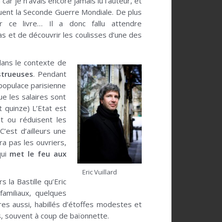
car je n’avais encore jamais lu l’auteur, et
uent la Seconde Guerre Mondiale. De plus
ir ce livre… Il a donc fallu attendre
as et de découvrir les coulisses d’une des
 dans le contexte de
strueuses
. Pendant
a populace parisienne
ue les salaires sont
t quinze) L’Etat est
nt ou réduisent les
C’est d’ailleurs une
a pas les ouvriers,
qui
met le feu aux
Eric Vuillard
 la Bastille qu’Eric
familiaux, quelques
es aussi, habillés d’étoffes modestes et
s, souvent à coup de baïonnette.