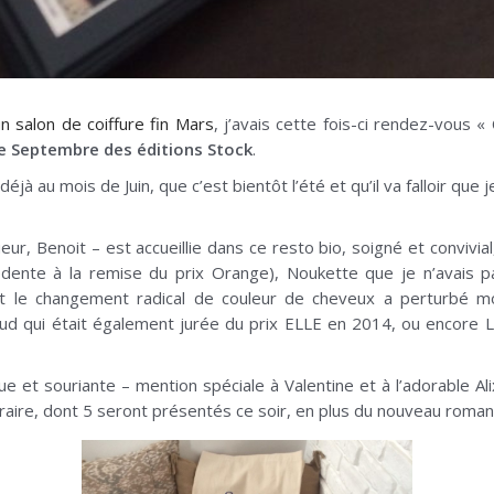
n salon de coiffure fin Mars
, j’avais cette fois-ci rendez-vous 
de Septembre des éditions Stock
.
jà au mois de Juin, que c’est bientôt l’été et qu’il va falloir qu
r, Benoit – est accueillie dans ce resto bio, soigné et convivial, 
édente à la remise du prix Orange), Noukette que je n’avais
t le changement radical de couleur de cheveux a perturbé mon
Sud qui était également jurée du prix ELLE en 2014, ou encore L
e et souriante – mention spéciale à Valentine et à l’adorable Alix
téraire, dont 5 seront présentés ce soir, en plus du nouveau roman