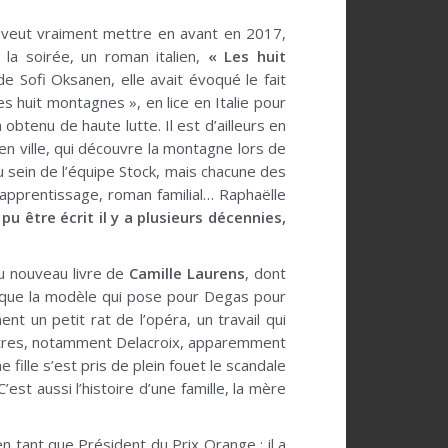
ck veut vraiment mettre en avant en 2017,
 la soirée, un roman italien,
« Les huit
e Sofi Oksanen, elle avait évoqué le fait
 Les huit montagnes », en lice en Italie pour
obtenu de haute lutte. Il est d’ailleurs en
en ville, qui découvre la montagne lors de
au sein de l’équipe Stock, mais chacune des
’apprentissage, roman familial… Raphaëlle
u être écrit il y a plusieurs décennies,
 du nouveau livre de
Camille Laurens
, dont
oque la modèle qui pose pour Degas pour
 un petit rat de l’opéra, un travail qui
eintres, notamment Delacroix, apparemment
fille s’est pris de plein fouet le scandale
est aussi l’histoire d’une famille, la mère
n tant que Président du Prix Orange : il a