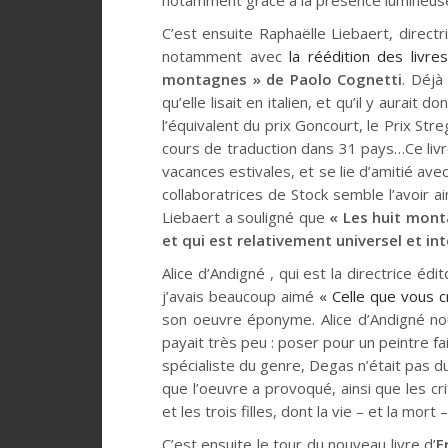
notamment grâce à la présence lumineuse d
C’est ensuite Raphaëlle Liebaert, direct
notamment avec
la réédition des livr
montagnes » de Paolo Cognetti
. Déjà
qu’elle lisait en italien, et qu’il y aurait
l’équivalent du prix Goncourt, le Prix Str
cours de traduction dans 31 pays…Ce livre
vacances estivales, et se lie d’amitié ave
collaboratrices de Stock semble l’avoir 
Liebaert a souligné que
« Les huit monta
et qui est relativement universel et in
Alice d’Andigné , qui est la directrice éd
j’avais beaucoup aimé
« Celle que vous 
son oeuvre éponyme. Alice d’Andigné nou
payait très peu : poser pour un peintre 
spécialiste du genre, Degas n’était pas du
que l’oeuvre a provoqué, ainsi que les cri
et les trois filles, dont la vie – et la mor
C’est ensuite le tour du nouveau livre d’
E