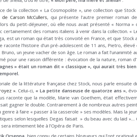
e Sheila, d’où le titre,
« Mon père, ma mère et Sheila
« .
rice de la collection « La Cosmopolite », une collection que Sto
es de Carson McCullers
, qui présente l’autre premier roman de
 lors du petit-déjeuner, où elle nous avait présenté « Norma » d
 donc certainement des romans italiens à venir dans la collection. «
ega, est un roman qui était très convoité en France, et que Stock a 
 raconte l’histoire d’un pré-adolescent de 11 ans, Pietro, élevé 
c Bruno, un jeune vacher de son âge. Le roman a fait l’unanimité 
aimé pour une raison différente : évocation de la nature, roman d
gnes » était un roman dit « classique », qui aurait très bien p
temporel.
itoriale de la littérature française chez Stock, nous parle ensuite
croyez »
. Celui-ci,
« La petite danseuse de quatorze ans »
, év
s raconte que la modèle, Marie van Goethem, était effectivement
faisait gagner le double. Contrairement à de nombreux autres p
 genre à faire « passer à la casserole » ses modèles. Mais la jeune 
tiques selon lesquelles Degas faisait » du beau avec du laid »… C’
t – sera intimement liée à l’Opéra de Paris.
rik Orsenna,
bien connu de certains blogueurs qui l’ont pratiqué e