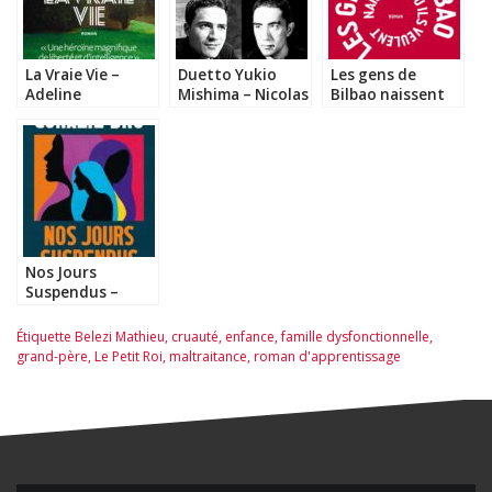
La Vraie Vie –
Duetto Yukio
Les gens de
Adeline
Mishima – Nicolas
Bilbao naissent
Dieudonné
Gaudemet
où ils veulent –
Maria Larrea
Nos Jours
Suspendus –
Coralie Bru
Étiquette
Belezi Mathieu
,
cruauté
,
enfance
,
famille dysfonctionnelle
,
grand-père
,
Le Petit Roi
,
maltraitance
,
roman d'apprentissage