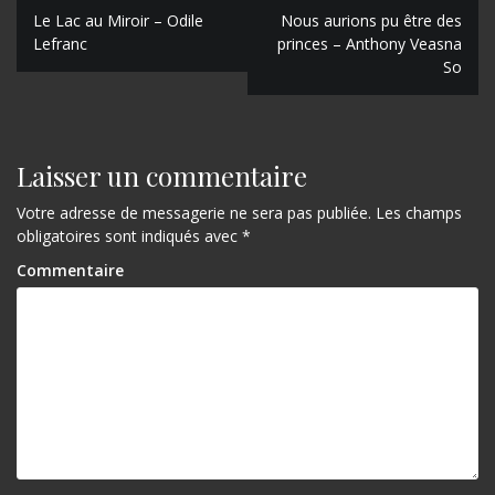
N
Le Lac au Miroir – Odile
Nous aurions pu être des
Lefranc
princes – Anthony Veasna
a
So
v
i
g
Laisser un commentaire
a
Votre adresse de messagerie ne sera pas publiée.
Les champs
obligatoires sont indiqués avec
*
t
Commentaire
i
o
n
d
e
l