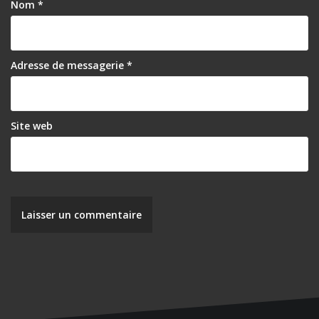
’
Nom
*
a
r
Adresse de messagerie
*
t
i
c
Site web
l
e