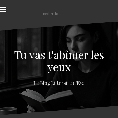
A
l
R
l
e
e
c
r
h
a
e
u
r
c
c
o
Tu vas t'abîmer les
h
n
e
t
yeux
r
e
n
:
u
Le Blog Littéraire d'Eva