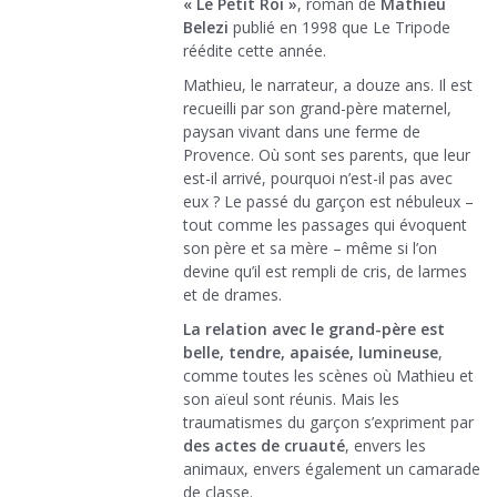
« Le Petit Roi »
, roman de
Mathieu
Belezi
publié en 1998 que Le Tripode
réédite cette année.
Mathieu, le narrateur, a douze ans. Il est
recueilli par son grand-père maternel,
paysan vivant dans une ferme de
Provence. Où sont ses parents, que leur
est-il arrivé, pourquoi n’est-il pas avec
eux ? Le passé du garçon est nébuleux –
tout comme les passages qui évoquent
son père et sa mère – même si l’on
devine qu’il est rempli de cris, de larmes
et de drames.
La relation avec le grand-père est
belle, tendre, apaisée, lumineuse
,
comme toutes les scènes où Mathieu et
son aïeul sont réunis. Mais les
traumatismes du garçon s’expriment par
des actes de cruauté
, envers les
animaux, envers également un camarade
de classe.