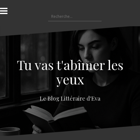
A
l
R
l
e
e
c
r
h
a
e
u
r
c
c
o
Tu vas t'abîmer les
h
n
e
t
yeux
r
e
n
:
u
Le Blog Littéraire d'Eva