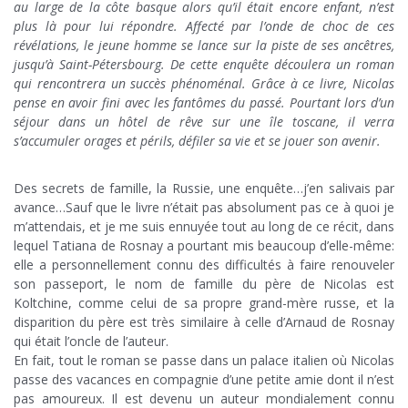
au large de la côte basque alors qu’il était encore enfant, n’est
plus là pour lui répondre. Affecté par l’onde de choc de ces
révélations, le jeune homme se lance sur la piste de ses ancêtres,
jusqu’à Saint-Pétersbourg. De cette enquête découlera un roman
qui rencontrera un succès phénoménal. Grâce à ce livre, Nicolas
pense en avoir fini avec les fantômes du passé. Pourtant lors d’un
séjour dans un hôtel de rêve sur une île toscane, il verra
s’accumuler orages et périls, défiler sa vie et se jouer son avenir.
Des secrets de famille, la Russie, une enquête…j’en salivais par
avance…Sauf que le livre n’était pas absolument pas ce à quoi je
m’attendais, et je me suis ennuyée tout au long de ce récit, dans
lequel Tatiana de Rosnay a pourtant mis beaucoup d’elle-même:
elle a personnellement connu des difficultés à faire renouveler
son passeport, le nom de famille du père de Nicolas est
Koltchine, comme celui de sa propre grand-mère russe, et la
disparition du père est très similaire à celle d’Arnaud de Rosnay
qui était l’oncle de l’auteur.
En fait, tout le roman se passe dans un palace italien où Nicolas
passe des vacances en compagnie d’une petite amie dont il n’est
pas amoureux. Il est devenu un auteur mondialement connu