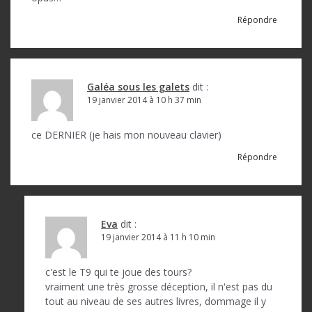
d
e
Répondre
l
’
a
Galéa sous les galets
dit :
19 janvier 2014 à 10 h 37 min
r
t
ce DERNIER (je hais mon nouveau clavier)
i
Répondre
c
l
e
Eva
dit :
19 janvier 2014 à 11 h 10 min
c'est le T9 qui te joue des tours?
vraiment une très grosse déception, il n'est pas du
tout au niveau de ses autres livres, dommage il y