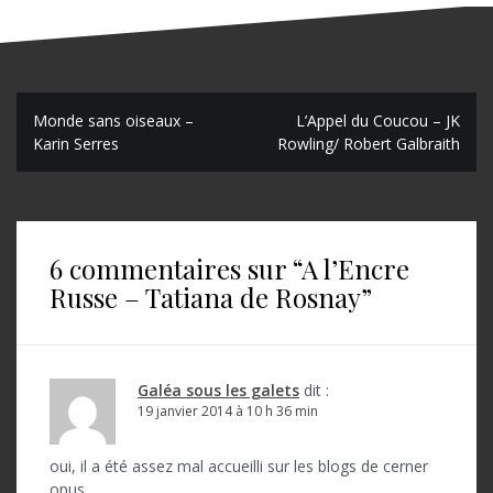
N
Monde sans oiseaux –
L’Appel du Coucou – JK
Karin Serres
Rowling/ Robert Galbraith
a
v
i
6 commentaires sur “
A l’Encre
g
Russe – Tatiana de Rosnay
”
a
t
i
Galéa sous les galets
dit :
o
19 janvier 2014 à 10 h 36 min
n
oui, il a été assez mal accueilli sur les blogs de cerner
opus…