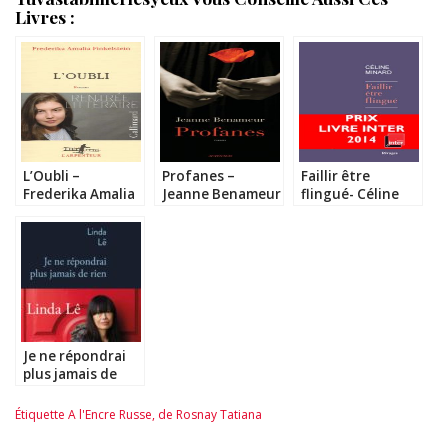
Livres :
L’Oubli –
Profanes –
Faillir être
Frederika Amalia
Jeanne Benameur
flingué- Céline
Finkelstein
Minard
Je ne répondrai
plus jamais de
rien – Linda Lê
Étiquette
A l'Encre Russe
,
de Rosnay Tatiana