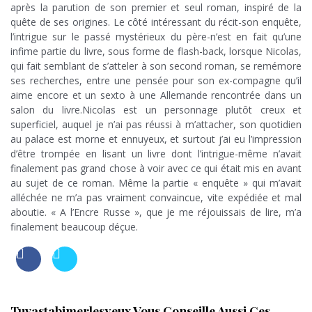
après la parution de son premier et seul roman, inspiré de la
quête de ses origines. Le côté intéressant du récit-son enquête,
l’intrigue sur le passé mystérieux du père-n’est en fait qu’une
infime partie du livre, sous forme de flash-back, lorsque Nicolas,
qui fait semblant de s’atteler à son second roman, se remémore
ses recherches, entre une pensée pour son ex-compagne qu’il
aime encore et un sexto à une Allemande rencontrée dans un
salon du livre.Nicolas est un personnage plutôt creux et
superficiel, auquel je n’ai pas réussi à m’attacher, son quotidien
au palace est morne et ennuyeux, et surtout j’ai eu l’impression
d’être trompée en lisant un livre dont l’intrigue-même n’avait
finalement pas grand chose à voir avec ce qui était mis en avant
au sujet de ce roman. Même la partie « enquête » qui m’avait
alléchée ne m’a pas vraiment convaincue, vite expédiée et mal
aboutie. « A l’Encre Russe », que je me réjouissais de lire, m’a
finalement beaucoup déçue.
Tuvastabimerlesyeux Vous Conseille Aussi Ces