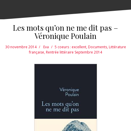
Les mots qu’on ne me dit pas –
Véronique Poulain
30 novembre 2014
Eva
5 coeurs : excellent
,
Documents
,
Littérature
française
,
Rentrée littéraire Septembre 2014