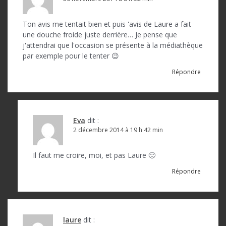
d
Ton avis me tentait bien et puis 'avis de Laure a fait
e
une douche froide juste derrière… Je pense que
l
j'attendrai que l'occasion se présente à la médiathèque
par exemple pour le tenter 😉
’
Répondre
a
r
t
Eva
dit :
i
2 décembre 2014 à 19 h 42 min
c
Il faut me croire, moi, et pas Laure 🙂
l
Répondre
e
laure
dit :