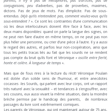
parents, il n’y a pas de métaphores, pas d’articles, pas de
conjugaisons, peu
d’adverbes, pas de proverbes, maximes,
dictons. Pas de jeux de mots. Pas d’implicite. Pas de sous-
entendus.
Déjà qu’ils n’entendent pas, comment voulez-vous qu’ils
sous-entendent ? ».
Ce sont les contraintes d’une communication
où les deux interlocuteurs doivent être face à face, avec les
deux mains disponibles: quand on parle la langue des signes, on
ne peut rien faire d’autre en même temps, on ne peut pas non
plus héler une personne, ou crier d’une pièce à l’autre. Il y a aussi
le regard des autres, et parfois leur non-coopération, ainsi que
tous les petits tracas liés au fait que les sourds ne se rendent
pas compte du bruit qu’ils font et Véronique
«
oscille entre fierté,
honte et colère. À longueur de temps ».
Mais que de fous rires à la lecture du récit! Véronique Poulain
est dotée d’un solide sens de l’humour, et entre anecdotes
cocasses -les Sourds, qui parlent avec leur corps, ont un rapport
très naturel avec la sexualité – et tendances à s’engouffrer, avec
ses cousins, eux aussi vivant la même situation, dans la moindre
brèche permise par le handicap des parents, de nombreux
passages du livre sont extrêmement comiques.
Les parents de Véronique, qui ont maintenant autour de 75 ans,