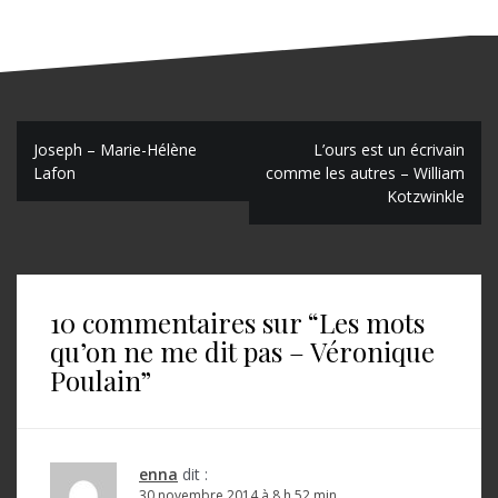
N
Joseph – Marie-Hélène
L’ours est un écrivain
Lafon
comme les autres – William
a
Kotzwinkle
v
i
g
10 commentaires sur “
Les mots
a
qu’on ne me dit pas – Véronique
t
Poulain
”
i
o
enna
dit :
n
30 novembre 2014 à 8 h 52 min