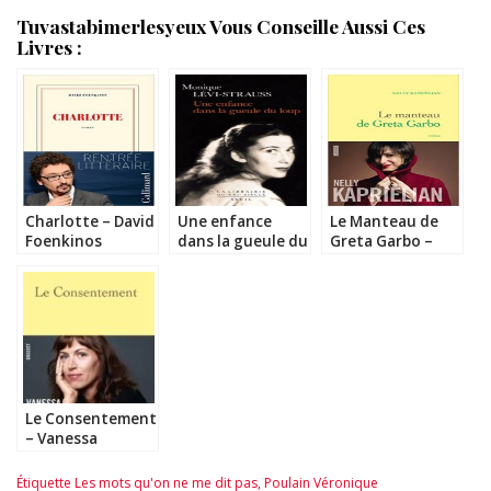
Tuvastabimerlesyeux Vous Conseille Aussi Ces
Livres :
Charlotte – David
Une enfance
Le Manteau de
Foenkinos
dans la gueule du
Greta Garbo –
loup – Monique
Nelly Kaprièlian
Levi-Strauss
Le Consentement
– Vanessa
Springora
Étiquette
Les mots qu'on ne me dit pas
,
Poulain Véronique