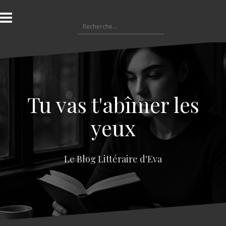
A
l
R
l
e
e
c
r
h
a
e
u
r
c
c
o
Tu vas t'abîmer les
h
n
e
t
yeux
r
e
n
:
u
Le Blog Littéraire d'Eva