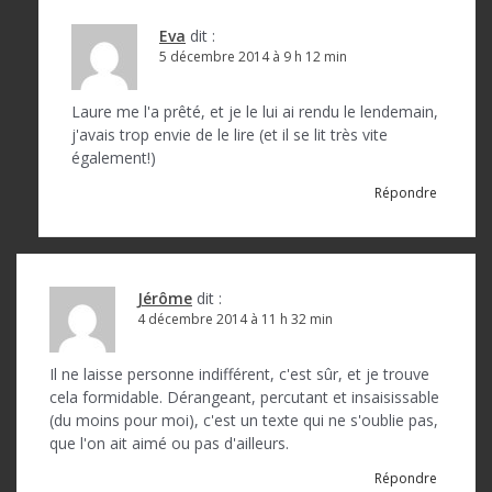
a
r
Eva
dit :
5 décembre 2014 à 9 h 12 min
t
i
Laure me l'a prêté, et je le lui ai rendu le lendemain,
c
j'avais trop envie de le lire (et il se lit très vite
également!)
l
Répondre
e
Jérôme
dit :
4 décembre 2014 à 11 h 32 min
Il ne laisse personne indifférent, c'est sûr, et je trouve
cela formidable. Dérangeant, percutant et insaisissable
(du moins pour moi), c'est un texte qui ne s'oublie pas,
que l'on ait aimé ou pas d'ailleurs.
Répondre