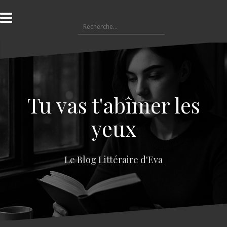
A
l
R
l
e
e
c
r
h
a
e
u
r
c
c
o
Tu vas t'abîmer les
h
n
e
t
yeux
r
e
n
:
u
Le Blog Littéraire d'Eva