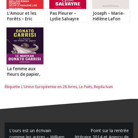
L’Amour et les
Pas Pleurer –
Joseph – Marie-
Forêts – Eric
Lydie Salvayre
Hélène Lafon
Reinhardt
La femme aux
fleurs de papier,
Donato Carrisi
Étiquette
L'Union Européenne en 28 livres
,
Le Puits
,
Repila Ivan
N
L’ours est un écrivain
Point sur la rentrée
comme les autres – William
littéraire 2014 et Aperçu de