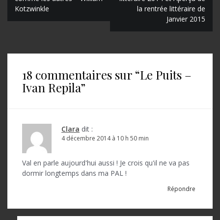
a
Kotzwinkle
la rentrée littéraire de
Janvier 2015
v
i
g
a
18 commentaires sur “
Le Puits –
Ivan Repila
”
t
i
o
Clara
dit :
n
4 décembre 2014 à 10 h 50 min
d
Val en parle aujourd'hui aussi ! Je crois qu'il ne va pas
e
dormir longtemps dans ma PAL !
l
Répondre
’