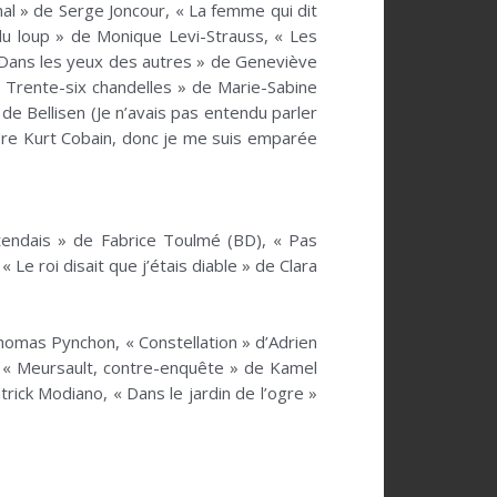
ional » de Serge Joncour, « La femme qui dit
du loup » de Monique Levi-Strauss, « Les
 « Dans les yeux des autres » de Geneviève
« Trente-six chandelles » de Marie-Sabine
 Bellisen (Je n’avais pas entendu parler
ore Kurt Cobain, donc je me suis emparée
attendais » de Fabrice Toulmé (BD), « Pas
Le roi disait que j’étais diable » de Clara
Thomas Pynchon, « Constellation » d’Adrien
, « Meursault, contre-enquête » de Kamel
rick Modiano, « Dans le jardin de l’ogre »