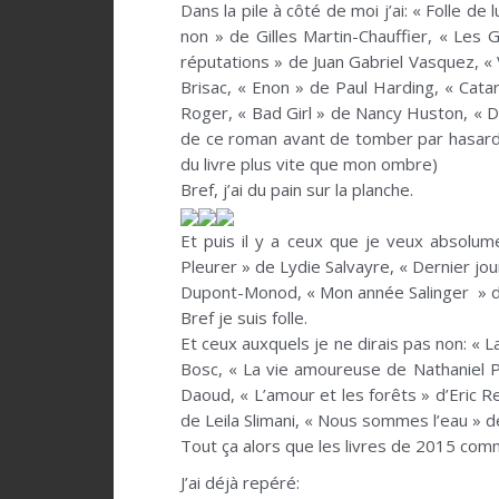
Dans la pile à côté de moi j’ai: « Folle de
non » de Gilles Martin-Chauffier, « Les
réputations » de Juan Gabriel Vasquez, « 
Brisac, « Enon » de Paul Harding, « Cata
Roger, « Bad Girl » de Nancy Huston, « 
de ce roman avant de tomber par hasard 
du livre plus vite que mon ombre)
Bref, j’ai du pain sur la planche.
Et puis il y a ceux que je veux absolume
Pleurer » de Lydie Salvayre, « Dernier jou
Dupont-Monod, « Mon année Salinger » d
Bref je suis folle.
Et ceux auxquels je ne dirais pas non: « 
Bosc, « La vie amoureuse de Nathaniel P
Daoud, « L’amour et les forêts » d’Eric R
de Leila Slimani, « Nous sommes l’eau » 
Tout ça alors que les livres de 2015 co
J’ai déjà repéré: