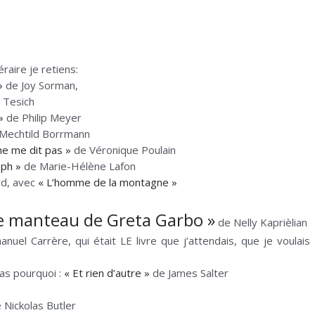
raire je retiens:
»
de Joy Sorman,
 Tesich
»
de Philip Meyer
Mechtild Borrmann
ne me dit pas »
de Véronique Poulain
eph »
de Marie-Hélène Lafon
rd, avec
« L’homme de la montagne »
e manteau de Greta Garbo »
de Nelly Kaprièlian
uel Carrère, qui était LE livre que j’attendais, que je voulais
as pourquoi :
« Et rien d’autre »
de James Salter
e Nickolas Butler