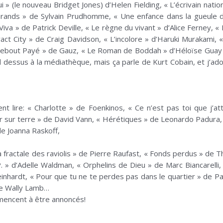
 lui » (le nouveau Bridget Jones) d’Helen Fielding, « L’écrivain nat
 Grands » de Sylvain Prudhomme, « Une enfance dans la gueule 
Viva » de Patrick Deville, « Le règne du vivant » d’Alice Ferney,
ract City » de Craig Davidson, « L’incolore » d’Haruki Murakami, 
Debout Payé » de Gauz, « Le Roman de Boddah » d’Héloïse Guay de
dessus à la médiathèque, mais ça parle de Kurt Cobain, et j’ad
nt lire: « Charlotte » de Foenkinos, « Ce n’est pas toi que j’
r sur terre » de David Vann, « Hérétiques » de Leonardo Padura, « 
e Joanna Raskoff,
La fractale des raviolis » de Pierre Raufast, « Fonds perdus » de 
. » d’Adelle Waldman, « Orphelins de Dieu » de Marc Biancarelli
einhardt, « Pour que tu ne te perdes pas dans le quartier » de Pat
de Wally Lamb…
mmencent à être annoncés!