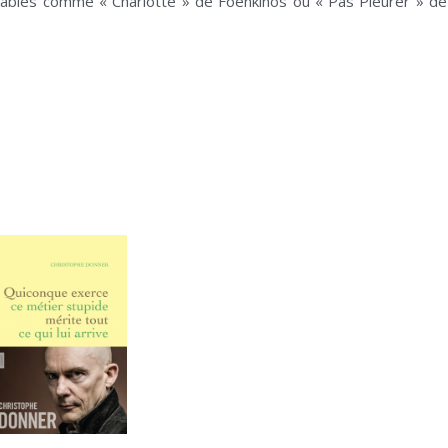
nables comme « Charlotte » de Foenkinos ou « Pas Pleurer » de L