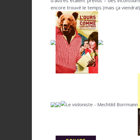
d’autres étaient prévus – des incontour
encore trouvé le temps (mais ça viendra!)