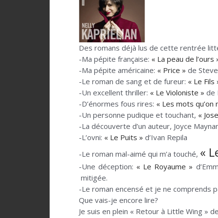
Des romans déjà lus de cette rentrée litté
-Ma pépite française:
« La peau de l’ours 
-Ma pépite américaine:
« Price »
de Steve
-Le roman de sang et de fureur:
« Le Fils 
-Un excellent thriller:
« Le Violoniste »
de 
-D’énormes fous rires:
« Les mots qu’on 
-Un personne pudique et touchant,
« Jos
-La découverte d’un auteur, Joyce Mayna
-L’ovni:
« Le Puits »
d’Ivan Repila
« L
-Le roman mal-aimé qui m’a touché,
-Une déception:
« Le Royaume »
d’Emman
mitigée.
-Le roman encensé et je ne comprends p
Que vais-je encore lire?
Je suis en plein « Retour à Little Wing » d