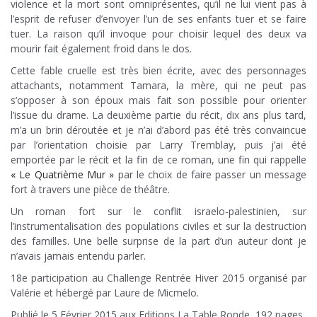
violence et la mort sont omniprésentes, qu’il ne lui vient pas à
l’esprit de refuser d’envoyer l’un de ses enfants tuer et se faire
tuer. La raison qu’il invoque pour choisir lequel des deux va
mourir fait également froid dans le dos.
Cette fable cruelle est très bien écrite, avec des personnages
attachants, notamment Tamara, la mère, qui ne peut pas
s’opposer à son époux mais fait son possible pour orienter
l’issue du drame. La deuxième partie du récit, dix ans plus tard,
m’a un brin déroutée et je n’ai d’abord pas été très convaincue
par l’orientation choisie par Larry Tremblay, puis j’ai été
emportée par le récit et la fin de ce roman, une fin qui rappelle
« Le Quatrième Mur »
par le choix de faire passer un message
fort à travers une pièce de théâtre.
Un roman fort sur le conflit israelo-palestinien, sur
l’instrumentalisation des populations civiles et sur la destruction
des familles. Une belle surprise de la part d’un auteur dont je
n’avais jamais entendu parler.
18e participation au Challenge Rentrée Hiver 2015 organisé par
Valérie et hébergé par Laure de Micmelo.
Publié le 5 Février 2015 aux Editions La Table Ronde, 192 pages.