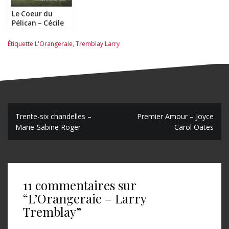
Le Coeur du
Pélican – Cécile
Coulon
Étiquette
L'Orangeraie
,
Tremblay Larry
N
Trente-six chandelles –
Premier Amour – Joyce
Marie-Sabine Roger
Carol Oates
a
v
i
11 commentaires sur
g
“
L’Orangeraie – Larry
a
Tremblay
”
t