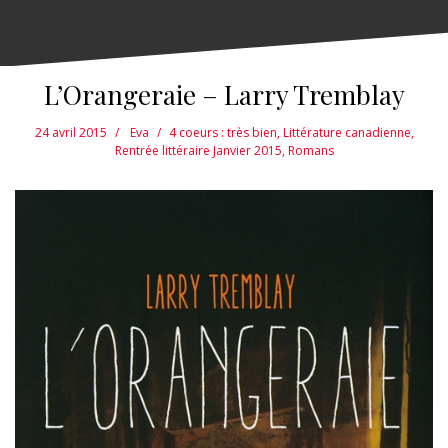
L’Orangeraie – Larry Tremblay
24 avril 2015
Eva
4 coeurs : très bien
,
Littérature canadienne
,
Rentrée littéraire Janvier 2015
,
Romans