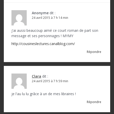
i
o
Anonyme
dit :
24 avril 2015 à 7 h 14 min
n
d
j'ai aussi beaucoup aimé ce court roman de part son
message et ses personnages ! MYMY
e
http://cousineslectures.canalblog.com/
l
Répondre
’
a
r
Clara
dit :
t
24 avril 2015 à 7 h 59 min
i
je l'au lu lu grâce à un de mes libraires !
c
Répondre
l