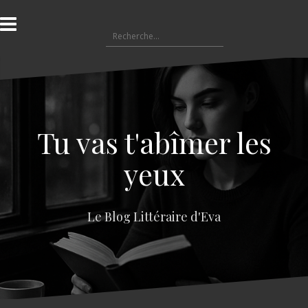
A
l
R
l
e
e
c
r
h
a
e
u
r
c
c
o
Tu vas t'abîmer les
h
n
e
t
yeux
r
e
n
:
u
Le Blog Littéraire d'Eva