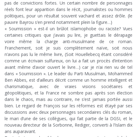
pas de convictions fortes. Un certain nombre de personnages
réels font leur apparition dans le récit, journalistes ou hommes
politiques, pour un résultat souvent vachard et assez drôle. (le
pauvre Bayrou s’en prend notamment plein la figure…)
« Soumission » est-il un brûlot islamophobe ou raciste? Vues
certaines critiques que j’avais pu lire, je guettais le dérapage
voire même la charge anti-musulmane de ce roman.
Franchement, soit je suis complètement naïve, soit nous
n’avons pas lu le même livre, (Soit Houellebecq étant considéré
comme un écrivain sulfureux, on lui a fait un procès d’intention
avant même d’avoir ouvert le livre…) car je n’ai rien vu de tel
dans « Soumission ». Le leader du Parti Musulman, Mohammed
Ben Abbes, est d’ailleurs décrit comme un homme intelligent et
charismatique, avec de vraies visions sociétaires et
géopolitiques, et la France ne sombre pas après son élection
dans le chaos, mais au contraire, ne s’est jamais portée aussi
bien. Le regard de François sur les réformes est étayé par ses
discussions avec deux personnages secondaires clés du roman,
le mari d’une de ses collègues, qui fait partie de la DGSI, et le
nouveau directeur de la Sorbonne, Rediger, converti à l’Islam dix
ans auparavant.