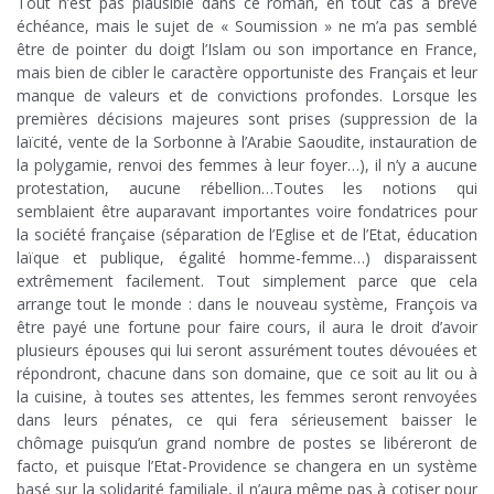
Tout n’est pas plausible dans ce roman, en tout cas à brève
échéance, mais le sujet de « Soumission » ne m’a pas semblé
être de pointer du doigt l’Islam ou son importance en France,
mais bien de cibler le caractère opportuniste des Français et leur
manque de valeurs et de convictions profondes. Lorsque les
premières décisions majeures sont prises (suppression de la
laïcité, vente de la Sorbonne à l’Arabie Saoudite, instauration de
la polygamie, renvoi des femmes à leur foyer…), il n’y a aucune
protestation, aucune rébellion…Toutes les notions qui
semblaient être auparavant importantes voire fondatrices pour
la société française (séparation de l’Eglise et de l’Etat, éducation
laïque et publique, égalité homme-femme…) disparaissent
extrêmement facilement. Tout simplement parce que cela
arrange tout le monde : dans le nouveau système, François va
être payé une fortune pour faire cours, il aura le droit d’avoir
plusieurs épouses qui lui seront assurément toutes dévouées et
répondront, chacune dans son domaine, que ce soit au lit ou à
la cuisine, à toutes ses attentes, les femmes seront renvoyées
dans leurs pénates, ce qui fera sérieusement baisser le
chômage puisqu’un grand nombre de postes se libéreront de
facto, et puisque l’Etat-Providence se changera en un système
basé sur la solidarité familiale, il n’aura même pas à cotiser pour