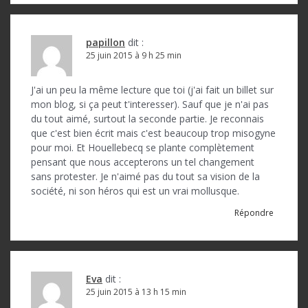
a
r
t
papillon
dit :
25 juin 2015 à 9 h 25 min
i
c
J'ai un peu la même lecture que toi (j'ai fait un billet sur
mon blog, si ça peut t'interesser). Sauf que je n'ai pas
l
du tout aimé, surtout la seconde partie. Je reconnais
e
que c'est bien écrit mais c'est beaucoup trop misogyne
pour moi. Et Houellebecq se plante complètement
pensant que nous accepterons un tel changement
sans protester. Je n'aimé pas du tout sa vision de la
société, ni son héros qui est un vrai mollusque.
Répondre
Eva
dit :
25 juin 2015 à 13 h 15 min