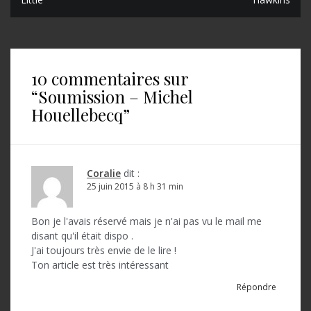
a
v
i
10 commentaires sur
g
“
Soumission – Michel
a
Houellebecq
”
t
i
o
Coralie
dit :
25 juin 2015 à 8 h 31 min
n
d
Bon je l'avais réservé mais je n'ai pas vu le mail me
disant qu'il était dispo .
e
J'ai toujours très envie de le lire !
l
Ton article est très intéressant
’
Répondre