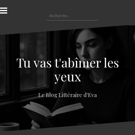
A
l
R
l
e
e
c
r
h
a
e
u
r
c
c
o
Tu vas t'abîmer les
h
n
e
t
yeux
r
e
n
:
u
Le Blog Littéraire d'Eva