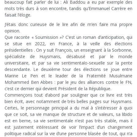
beaucoup fait parler de lui : Ali Baddou a eu par exemple des
mots très durs à son encontre, tandis qu’Emmanuel Carrère en
faisait l’éloge.
J’étais donc curieuse de le lire afin de m’en faire ma propre
opinion.
Que raconte « Soumission »? C’est un roman d’anticipation, qui
se situe en 2022, en France, à la veille des élections
présidentielles . On y suit François, un enseignant à la Sorbonne,
spécialiste de Huysmans, désabusé et par le monde
universitaire, et par sa vie sentimentalo-sexuelle sur la pente
descendante. Le deuxième tour des élections se joue entre
Marine Le Pen et le leader de la Fraternité Musulmane
Mohammed Ben Abbes : par le jeu des alliances contre le FN,
c’est ce dernier qui devient Président de la République.
Commençons tout d’abord par souligner que ce livre est très
bien écrit, avec notamment de très belles pages sur Huysmans.
Certes, le personnage principal a du mal à s’intéresser à quoi
que ce soit, sa vie manque de structure et de valeurs, sa libido
est en berne, sa vie sentimentale n’est pas très stable, mais il
est justement intéressant de voir l’impact d’un changement
politique radical sur la vie d’une personne blasée de tout, qui n’a