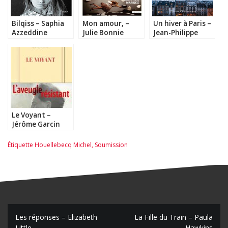
Bilqiss – Saphia
Mon amour, –
Un hiver à Paris –
Azzeddine
Julie Bonnie
Jean-Philippe
Blondel
Le Voyant –
Jérôme Garcin
Étiquette
Houellebecq Michel
,
Soumission
N
Les réponses – Elizabeth
La Fille du Train – Paula
Little
Hawkins