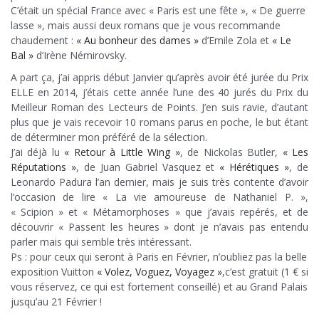
C’était un spécial France avec « Paris est une fête », « De guerre
lasse », mais aussi deux romans que je vous recommande
chaudement :
« Au bonheur des dames »
d’Emile Zola et
« Le
Bal »
d’Irène Némirovsky.
A part ça, j’ai appris début Janvier qu’après avoir été jurée du Prix
ELLE en 2014, j’étais cette année l’une des 40 jurés du Prix du
Meilleur Roman des Lecteurs de Points. J’en suis ravie, d’autant
plus que je vais recevoir 10 romans parus en poche, le but étant
de déterminer mon préféré de la sélection.
J’ai déjà lu
« Retour à Little Wing »
, de Nickolas Butler,
« Les
Réputations »
, de Juan Gabriel Vasquez et
« Hérétiques »
, de
Leonardo Padura l’an dernier, mais je suis très contente d’avoir
l’occasion de lire « La vie amoureuse de Nathaniel P. »,
« Scipion » et « Métamorphoses » que j’avais repérés, et de
découvrir « Passent les heures » dont je n’avais pas entendu
parler mais qui semble très intéressant.
Ps : pour ceux qui seront à Paris en Février, n’oubliez pas la belle
exposition Vuitton
« Volez, Voguez, Voyagez »
,c’est gratuit (1 € si
vous réservez, ce qui est fortement conseillé) et au Grand Palais
jusqu’au 21 Février !