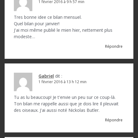
1 février 2016 à 9 h 57 min
t
i
Tres bonne idee ce bilan mensuel.
c
Quel bilan pour janvier!
J'ai moi même publié le mien hier, nettement plus
l
modeste…
e
Répondre
Gabriel
dit :
1 février 2016 à 13 h 12 min
Tu as lu beaucoup! Je t'envie un peu sur ce coup-là.
Ton bilan me rappelle aussi que je dois lire Il pleuvait
des oiseaux. J'ai aussi noté Nickolas Butler.
Répondre