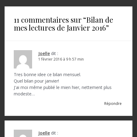
v
i
11 commentaires sur “
Bilan de
g
mes lectures de Janvier 2016
”
a
t
i
Joelle
dit :
o
1 février 2016 à 9 h 57 min
n
Tres bonne idee ce bilan mensuel.
d
Quel bilan pour janvier!
J'ai moi même publié le mien hier, nettement plus
e
modeste…
l
Répondre
’
a
r
Joelle
dit :