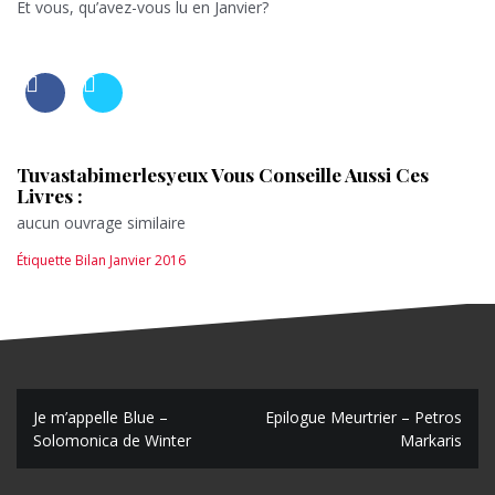
Et vous, qu’avez-vous lu en Janvier?
Tuvastabimerlesyeux Vous Conseille Aussi Ces
Livres :
aucun ouvrage similaire
Étiquette
Bilan Janvier 2016
N
Je m’appelle Blue –
Epilogue Meurtrier – Petros
Solomonica de Winter
Markaris
a