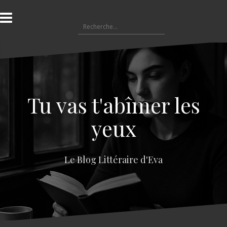
A
l
R
l
e
e
c
r
h
a
e
u
r
c
c
o
Tu vas t'abîmer les
h
n
e
t
yeux
r
e
n
:
u
Le Blog Littéraire d'Eva