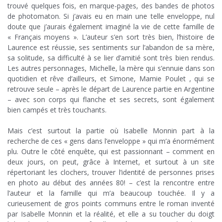
trouvé quelques fois, en marque-pages, des bandes de photos
de photomaton. Si j’avais eu en main une telle enveloppe, nul
doute que j’aurais également imaginé la vie de cette famille de
« Français moyens ». L’auteur s’en sort très bien, l’histoire de
Laurence est réussie, ses sentiments sur l’abandon de sa mère,
sa solitude, sa difficulté à se lier d’amitié sont très bien rendus.
Les autres personnages, Michelle, la mère qui s’ennuie dans son
quotidien et rêve d’ailleurs, et Simone, Mamie Poulet , qui se
retrouve seule – après le départ de Laurence partie en Argentine
– avec son corps qui flanche et ses secrets, sont également
bien campés et très touchants.
.
Mais c’est surtout la partie où Isabelle Monnin part à la
recherche de ces « gens dans l’enveloppe » qui m’a énormément
plu. Outre le côté enquête, qui est passionnant – comment en
deux jours, on peut, grâce à Internet, et surtout à un site
répertoriant les clochers, trouver l’identité de personnes prises
en photo au début des années 80! – c’est la rencontre entre
l’auteur et la famille qui m’a beaucoup touchée. Il y a
curieusement de gros points communs entre le roman inventé
par Isabelle Monnin et la réalité, et elle a su toucher du doigt