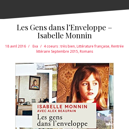
Les Gens dans l’Enveloppe –
Isabelle Monnin
18 avril 2016
Eva
4 coeurs : très bien
,
Littérature française
,
Rentrée
littéraire Septembre 2015
,
Romans