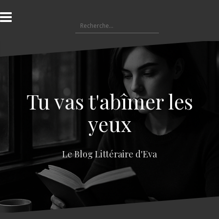
A
l
R
l
e
e
c
r
h
a
e
u
r
c
c
o
Tu vas t'abîmer les
h
n
e
t
yeux
r
e
n
:
u
Le Blog Littéraire d'Eva