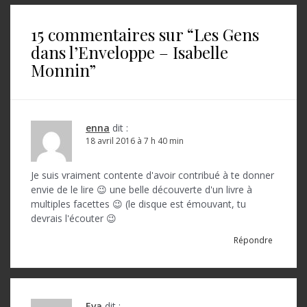
v
i
15 commentaires sur “
Les Gens
g
dans l’Enveloppe – Isabelle
Monnin
”
a
t
i
enna
dit :
o
18 avril 2016 à 7 h 40 min
n
Je suis vraiment contente d'avoir contribué à te donner
d
envie de le lire 😉 une belle découverte d'un livre à
multiples facettes 😉 (le disque est émouvant, tu
e
devrais l'écouter 😉
l
Répondre
’
a
r
Eva
dit :