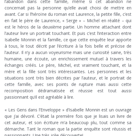
l’abandon dans cette famille, même si cet abandon ne
concernait pas la personne qu’elle avait choisi de mettre en
avant. Car si l’héroïne du roman est Laurence, la petite fille, c’est
en fait le père de Laurence, « Serge » – Michel en réalité – qui
est le héros de la deuxième partie. Un homme attachant dont
l’auteur livre un portrait touchant. Et puis c’est l’interaction entre
Isabelle Monnin et la famille, ce que cette enquête leur apporte
à tous, le tout décrit par l’écriture à la fois belle et précise de
l’auteur. Il n’y a aucun voyeurisme mais une curiosité saine, très
humaine, une écoute, un enrichissement mutuel à travers les
échanges créés. Le père, Michel, est vraiment touchant, et la
mère et la fille sont très intéressantes. Les personnes et les
situations sont très bien décrites par l’auteur, et le portrait de
cette famille, avec ses points de rupture mais aussi cette
recomposition dédramatisée et réussie est tout aussi
passionnant qu’il est agréable à lire.
.
« Les Gens dans l’Enveloppe » d’Isabelle Monnin est un ouvrage
que j’ai dévoré. C’était la première fois que je lisais un livre de
cet auteur, et son écriture m’a beaucoup plu, tout comme sa
démarche. Tant le roman que la partie enquête sont réussis et
passionnants. Une très jolie découverte!