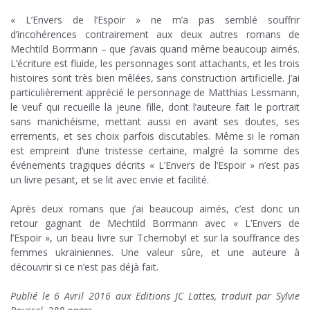
;
« L’Envers de l’Espoir » ne m’a pas semblé souffrir
d’incohérences contrairement aux deux autres romans de
Mechtild Borrmann – que j’avais quand même beaucoup aimés.
L’écriture est fluide, les personnages sont attachants, et les trois
histoires sont très bien mêlées, sans construction artificielle. J’ai
particulièrement apprécié le personnage de Matthias Lessmann,
le veuf qui recueille la jeune fille, dont l’auteure fait le portrait
sans manichéisme, mettant aussi en avant ses doutes, ses
errements, et ses choix parfois discutables. Même si le roman
est empreint d’une tristesse certaine, malgré la somme des
événements tragiques décrits « L’Envers de l’Espoir » n’est pas
un livre pesant, et se lit avec envie et facilité.
;
Après deux romans que j’ai beaucoup aimés, c’est donc un
retour gagnant de Mechtild Borrmann avec « L’Envers de
l’Espoir », un beau livre sur Tchernobyl et sur la souffrance des
femmes ukrainiennes. Une valeur sûre, et une auteure à
découvrir si ce n’est pas déjà fait.
;
Publié le 6 Avril 2016 aux Editions JC Lattes, traduit par Sylvie