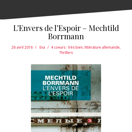
L’Envers de l’Espoir – Mechtild
Borrmann
26 avril 2016
Eva
4 coeurs : très bien
,
littérature allemande
,
Thrillers