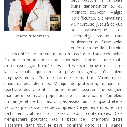
peut basculer à la suite
d’une dénonciation ou du
moindre soupçon. Malgré
les difficultés, elle vivait une
vie heureuse jusqu’à ce que
la catastrophe de
Tchernobyl vienne tout
Mechtild Borrmann
bouleverser et fasse voler
en éclat sa famille. L’histoire
est racontée de l’intérieur, et on assiste à tous ces petits
épisodes a priori anodins qui annoncent l’horreur… une route
trop souvent goudronnée, des alertes « sans gravité »… et puis
la catastrophe qui prend au piège les gens, qu’ils soient
employés de la Centrale comme le mari de Valentina ou
habitants des alentours. Manque de protection, manque de
réactivité des autorités qui préfèrent rassurer que soigner,
manque de soins…La population ne se doute pas de l’ampleur
du danger et ne fuit pas, ou pas assez loin – et quand elle le
veut, les policiers armés de compteurs Geiger les empêchent de
partir en voitures car celles-ci sont contaminées. Cela
n’empêchera pourtant pas le bétail de Tchernobyl d’être
disséminé dans tout le pays, donnant donc de la viande