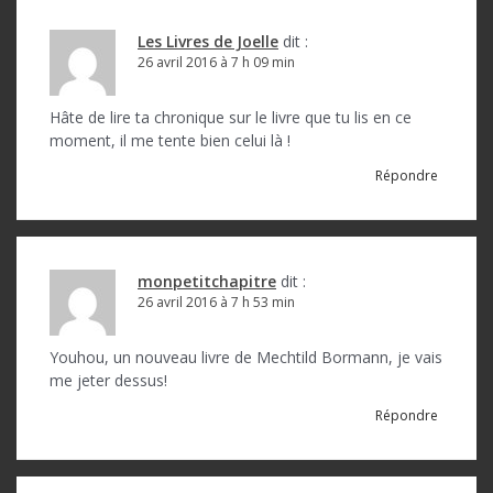
t
i
Les Livres de Joelle
dit :
o
26 avril 2016 à 7 h 09 min
n
Hâte de lire ta chronique sur le livre que tu lis en ce
d
moment, il me tente bien celui là !
e
Répondre
l
’
a
monpetitchapitre
dit :
26 avril 2016 à 7 h 53 min
r
t
Youhou, un nouveau livre de Mechtild Bormann, je vais
me jeter dessus!
i
Répondre
c
l