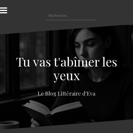
A
l
R
l
e
e
c
r
h
a
e
u
r
c
c
o
Tu vas t'abîmer les
h
n
e
t
yeux
r
e
n
:
u
Le Blog Littéraire d'Eva