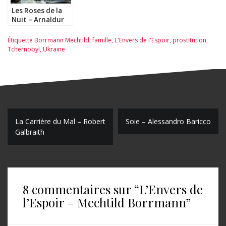
Les Roses de la
Nuit – Arnaldur
Indridason
Étiquette
Borrmann Mechtild
,
famille
,
L'Envers de l'Espoir
,
prostitution
,
Tchernobyl
,
Ukraine
N
La Carrière du Mal – Robert
Soie – Alessandro Baricco
Galbraith
a
v
i
8 commentaires sur “
L’Envers de
g
l’Espoir – Mechtild Borrmann
”
a