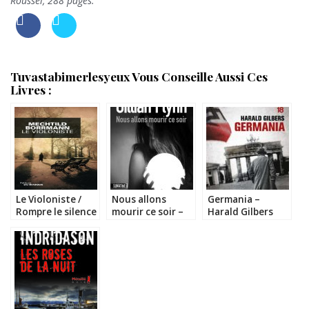
Roussel, 288 pages.
Tuvastabimerlesyeux Vous Conseille Aussi Ces
Livres :
Le Violoniste /
Nous allons
Germania –
Rompre le silence
mourir ce soir –
Harald Gilbers
– Mechtild
Gillian Flynn
Borrmann