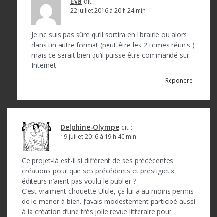
a
Eva
dit :
22 juillet 2016 à 20 h 24 min
r
t
Je ne suis pas sûre qu’il sortira en librairie ou alors
dans un autre format (peut être les 2 tomes réunis )
i
mais ce serait bien qu’il puisse être commandé sur
c
Internet
l
Répondre
e
Delphine-Olympe
dit :
19 juillet 2016 à 19 h 40 min
Ce projet-là est-il si différent de ses précédentes
créations pour que ses précédents et prestigieux
éditeurs n’aient pas voulu le publier ?
C’est vraiment chouette Ulule, ça lui a au moins permis
de le mener à bien. J’avais modestement participé aussi
à la création d’une très jolie revue littéraire pour