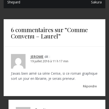
Shepard
Sakura
a
v
i
6 commentaires sur “
Comme
g
Convenu – Laurel
”
a
t
i
JEROME
dit :
o
19 juillet 2016 à 11 h 17 min
n
J’avais bien aimé sa série Cerise, si ce roman graphique
d
sort un jour en librairie, je serais preneur.
e
Répondre
l
’