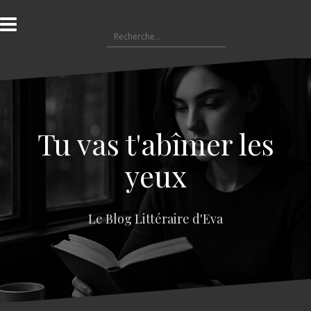
A
l
R
l
e
e
c
r
h
a
e
u
r
c
c
o
Tu vas t'abîmer les
h
n
e
t
yeux
r
e
n
:
u
Le Blog Littéraire d'Eva