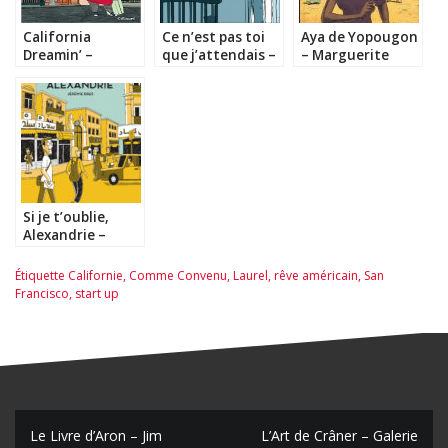
California
Ce n’est pas toi
Aya de Yopougon
Dreamin’ –
que j’attendais –
– Marguerite
Pénélope Bagieu
Fabien Toulmé
Abouet et
Clément
Oubrerie.
Si je t’oublie,
Alexandrie –
Jérémie Dres
Étiquette
Californie
,
Comme Convenu
,
Laurel
,
rêve américain
,
San
Francisco
,
start up
N
Le Livre d’Aron – Jim
L’Art de Crâner – Galerie