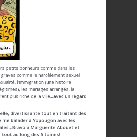
urs petits bonheurs comme dans les
s graves comme le harcèlement sexuel
alité, l’immigration (une histoire
légitimes), les mariages arrangés, la
t plus riche de la ville..
.avec un regard
ielle, divertissante tout en traitant des
n de me balader à Yopougon avec les
locales…Bravo à Marguerite Abouet et
t tout au long des 6 tomes!