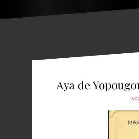
Aya de Yopougon
16 n