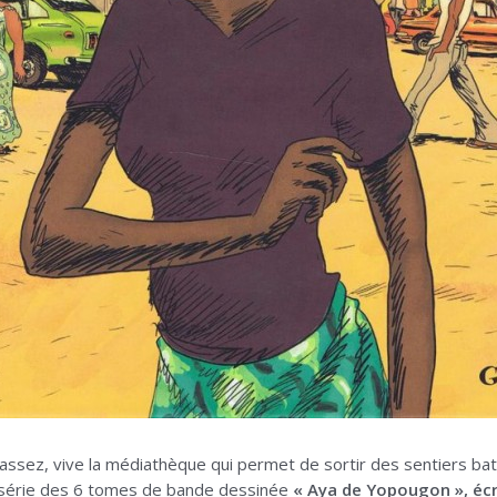
s assez, vive la médiathèque qui permet de sortir des sentiers bat
a série des 6 tomes de bande dessinée
« Aya de Yopougon », écr