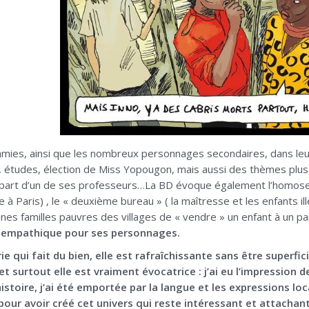
 amies, ainsi que les nombreux personnages secondaires, dans le
, études, élection de Miss Yopougon, mais aussi des thèmes plu
 part d’un de ses professeurs…La BD évoque également l’homosexu
à Paris) , le « deuxième bureau » ( la maîtresse et les enfants il
ines familles pauvres des villages de « vendre » un enfant à un paren
t empathique pour ses personnages.
ie qui fait du bien, elle est rafraîchissante sans être superfic
 et surtout elle est vraiment évocatrice : j’ai eu l’impressio
istoire, j’ai été emportée par la langue et les expressions 
our avoir créé cet univers qui reste intéressant et attachan