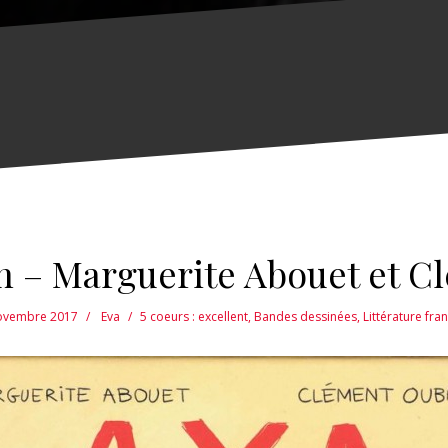
 – Marguerite Abouet et C
ovembre 2017
Eva
5 coeurs : excellent
,
Bandes dessinées
,
Littérature fra