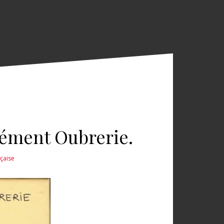
lément Oubrerie.
nçaise