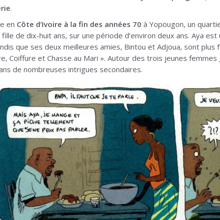
rie
.
se en
Côte d’Ivoire à la fin des années 70
à Yopougon, un quartie
 fille de dix-huit ans, sur une période d’environ deux ans. Aya est 
ndis que ses deux meilleures amies, Bintou et Adjoua, sont plus 
re, Coiffure et Chasse au Mari ». Autour des trois jeunes femmes g
ns de nombreuses intrigues secondaires.