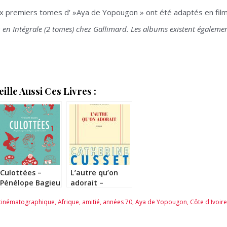
ux premiers tomes d' »Aya de Yopougon » ont été adaptés en film
 en Intégrale (2 tomes) chez Gallimard. Les albums existent égaleme
lle Aussi Ces Livres :
Culottées –
L’autre qu’on
Pénélope Bagieu
adorait –
Catherine
cinématographique
,
Afrique
,
amitié
,
années 70
,
Aya de Yopougon
,
Côte d'Ivoire
Cusset