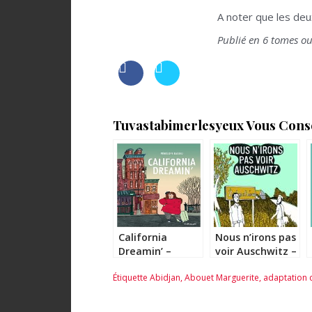
A noter que les de
Publié en 6 tomes ou
Tuvastabimerlesyeux Vous Consei
California
Nous n’irons pas
Dreamin’ –
voir Auschwitz –
Pénélope Bagieu
Jérémie Dres
Étiquette
Abidjan
,
Abouet Marguerite
,
adaptation 