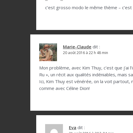
a
c’est grosso modo le même thème – c’est pl
r
t
i
c
Marie-Claude
dit :
l
20 août 2016 à 22 h 48 min
e
Mon problème, avec Kim Thuy, c’est que j’ai l
Ru », un récit aux qualités indéniables, mais sa
Ici, Kim Thuy est vénérée, on la voit partout, 
comme avec Céline Dion!
Eva
dit :