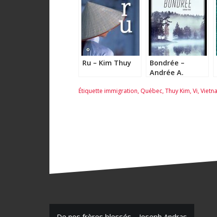
Ru – Kim Thuy
Bondrée –
Andrée A.
Michaud
Étiquette
immigration
,
Québec
,
Thuy Kim
,
Vi
,
Vietn
De nos frères blessés – Joseph Andras