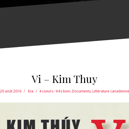
Vi – Kim Thuy
20 août 2016
Eva
4 coeurs : très bien
,
Documents
,
Littérature canadienn