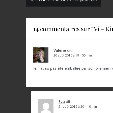
N
a
v
i
14 commentaires sur “
Vi – K
g
a
t
Valérie
dit :
20 août 2016 à 19 h 55 min
i
o
Je n’avais pas été emballée par son premier 
n
d
e
l
Eva
dit :
21 août 2016 à 20 h 10 min
’