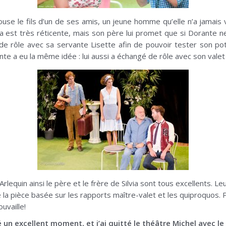
ouse le fils d’un de ses amis, un jeune homme qu’elle n’a jamais 
a est très réticente, mais son père lui promet que si Dorante ne 
 de rôle avec sa servante Lisette afin de pouvoir tester son pote
te a eu la même idée : lui aussi a échangé de rôle avec son valet
 Arlequin ainsi le père et le frère de Silvia sont tous excellents. 
a pièce basée sur les rapports maître-valet et les quiproquos. Peti
uvaille!
sé un excellent moment, et j’ai quitté le théâtre Michel avec l