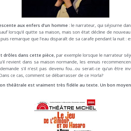
descente aux enfers d’un homme
: le narrateur, qui séjourne da
auf lorsqu’il quitte sa maison, mais son état décline de nouveau dè
 puis remarque que l’eau disparaît de sa carafe pendant la nuit :
 drôles dans cette pièce
, par exemple lorsque le narrateur séjo
u’il revient dans sa maison normande, les ennuis recommencent 
emande s’il n’est pas devenu fou…ou serait-ce qu’un être invis
i? Dans ce cas, comment se débarrasser de ce Horla?
tation théâtrale est vraiment très fidèle au texte. Un bon moye