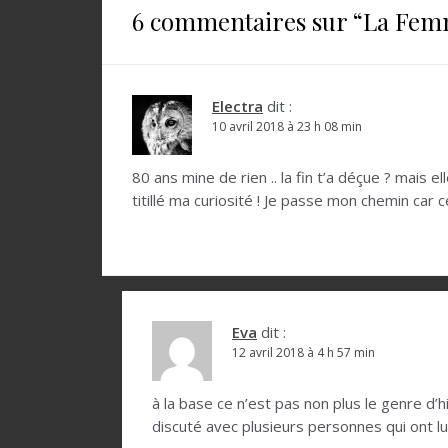
i
6 commentaires sur “
La Femm
g
a
t
Electra
dit :
10 avril 2018 à 23 h 08 min
i
o
80 ans mine de rien .. la fin t’a déçue ? mais
titillé ma curiosité ! Je passe mon chemin car c
n
d
e
l
Eva
dit :
’
12 avril 2018 à 4 h 57 min
a
r
à la base ce n’est pas non plus le genre d’h
discuté avec plusieurs personnes qui ont lu
t