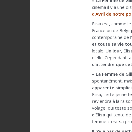
« La Femme de Gil
cinéma il y a une di
d’Avril de notre po
Elisa est, comme le 
France ou de Belgiq
contemporaine de l’
et toute sa vie to
locale.
Un jour, Eli
d’elle. Cependant, a
d’attendre que cet
« La Femme de Gill
spontanément, ma
apparente simplici
Elisa, cette jeune 
reviendra à la raiso
volage, qui teste s
d’Elisa
qui tente de 
femme » est sa pro
Il n’y a pas de pat