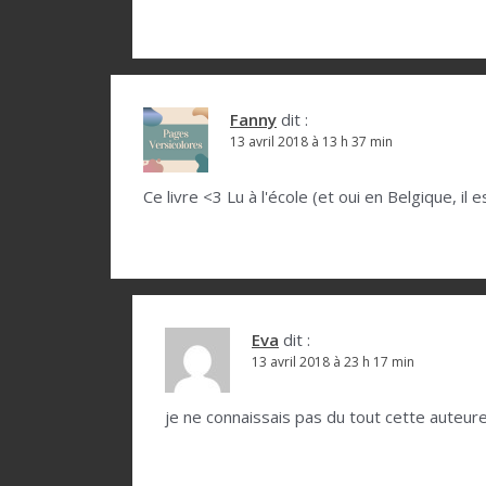
i
c
l
Fanny
dit :
e
13 avril 2018 à 13 h 37 min
Ce livre <3 Lu à l'école (et oui en Belgique, il 
Eva
dit :
13 avril 2018 à 23 h 17 min
je ne connaissais pas du tout cette auteure