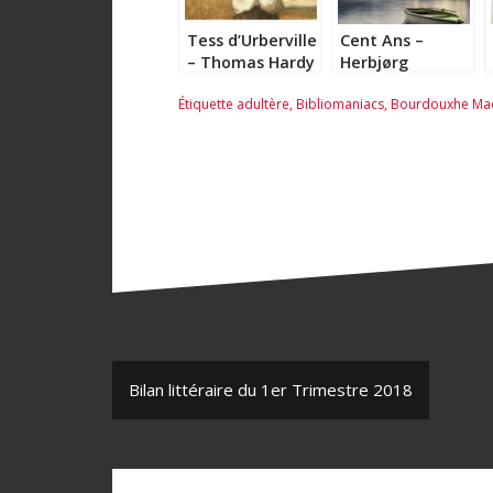
Tess d’Urberville
Cent Ans –
– Thomas Hardy
Herbjørg
Wassmo
Étiquette
adultère
,
Bibliomaniacs
,
Bourdouxhe Ma
N
Bilan littéraire du 1er Trimestre 2018
a
v