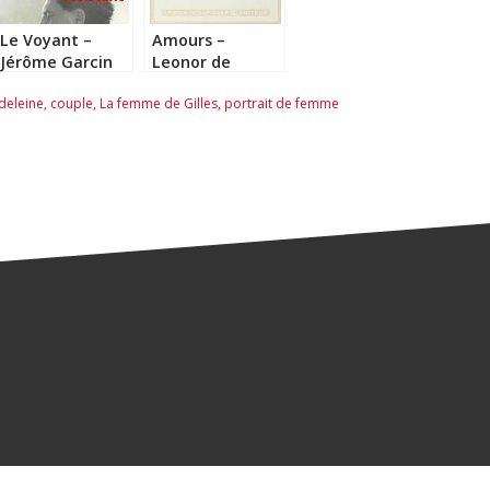
Le Voyant –
Amours –
Jérôme Garcin
Leonor de
Recondo
deleine
,
couple
,
La femme de Gilles
,
portrait de femme