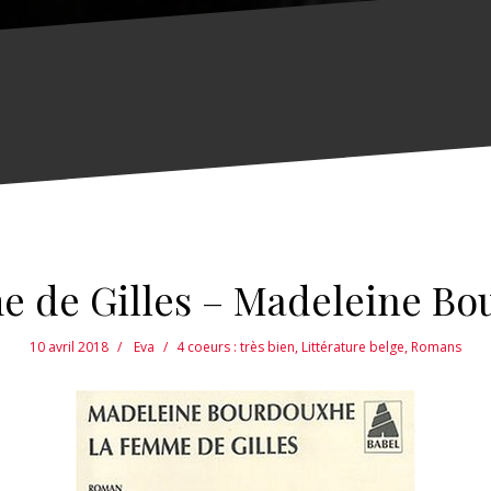
 de Gilles – Madeleine B
10 avril 2018
Eva
4 coeurs : très bien
,
Littérature belge
,
Romans