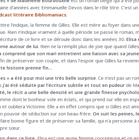
les » de Madeleine Bourdouxhe
est un roman belge qui a été pu
zaine d’années avec Emmanuelle Devos dans le rôle titre. C’est un l
dcast littéraire Bibliomaniacs
.
titre l’indique, la femme de Gilles. Elle est mère au foyer dans une 
ue. Rien n’indique vraiment à quelle période se passe le roman, m
écriture de ce livre et se déroule donc dans les années 30.
Elisa
urne autour de lui
. Rien ne la remplit plus de joie que quand Gilles
sa comprend que son mari entretient une liaison avec sa jeune
fin de préserver son couple, et dans l’espoir que Gilles lui revien
te histoire prenne fin…
es » a été pour moi une très belle surprise
. Ce n’est pas un ro
is
j’ai été séduite par l’écriture subtile et tout en pudeur
de Ma
té, le récit a une belle densité et une grande finesse psycho
femme dont le bonheur vole en éclats, et qui prend sur elle en es
n et oubliera Victorine. Elle a en effet compris que si Gilles est
on pouvoir de séduction sur son beau-frère.
On suit les peines, l
faire bonne figure et de préserver sa famille, qui n’a personne à q
pre sœur.
hos dans ce livre
, Elisa est une jeune femme courageuse et on esp