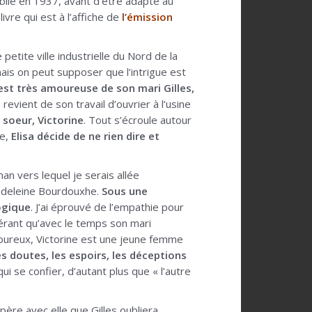
blié en 1937, avant d’être adapté au
ivre qui est à l’affiche de
l’émission
petite ville industrielle du Nord de la
ais on peut supposer que l’intrigue est
 est très amoureuse de son mari Gilles,
 revient de son travail d’ouvrier à l’usine
 soeur, Victorine
. Tout s’écroule autour
ne,
Elisa décide de ne rien dire et
man vers lequel je serais allée
deleine Bourdouxhe.
Sous une
logique
. J’ai éprouvé de l’empathie pour
pérant qu’avec le temps son mari
 amoureux, Victorine est une jeune femme
es doutes, les espoirs, les déceptions
ui se confier, d’autant plus que « l’autre
ère avec elle que Gilles oubliera