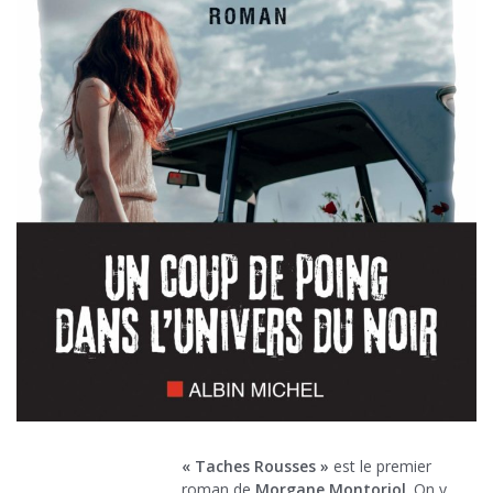
« Taches Rousses »
est le premier
roman de
Morgane Montoriol
. On y