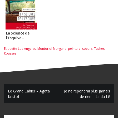
La Science de
l’Esquive –
Nicolas Maleski
Étiquette
Los Angeles
,
Montoriol Morgane
,
peinture
,
soeurs
,
Taches
Rousses
N
Le Grand Cahier – Agota
Je ne répondrai plus jamais
Kristof
de rien – Linda Lê
a
v