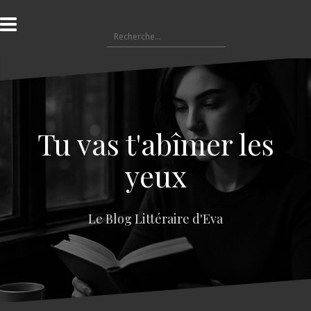
A
l
R
l
e
e
c
r
h
a
e
u
r
c
c
o
Tu vas t'abîmer les
h
n
e
t
yeux
r
e
n
:
u
Le Blog Littéraire d'Eva