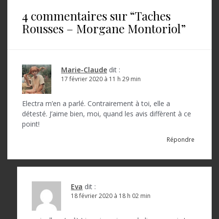
i
4 commentaires sur “
Taches
g
Rousses – Morgane Montoriol
”
a
t
i
Marie-Claude
dit :
o
17 février 2020 à 11 h 29 min
n
Electra m’en a parlé. Contrairement à toi, elle a
d
détesté. J’aime bien, moi, quand les avis diffèrent à ce
point!
e
Répondre
l
’
a
Eva
dit :
r
18 février 2020 à 18 h 02 min
t