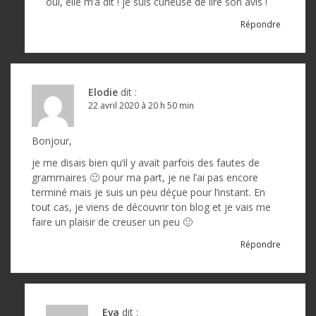
oui, elle m’a dit ! je suis curieuse de lire son avis !
i
Répondre
c
l
e
Elodie
dit :
22 avril 2020 à 20 h 50 min
Bonjour,
je me disais bien qu’il y avait parfois des fautes de
grammaires 🙂 pour ma part, je ne l’ai pas encore
terminé mais je suis un peu déçue pour l’instant. En
tout cas, je viens de découvrir ton blog et je vais me
faire un plaisir de creuser un peu 🙂
Répondre
Eva
dit :