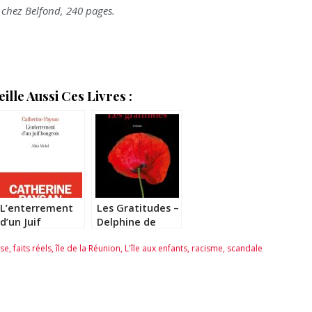
 chez Belfond, 240 pages.
lle Aussi Ces Livres :
L’enterrement
Les Gratitudes –
d’un Juif
Delphine de
hongrois –
Vigan
use
,
faits réels
,
île de la Réunion
,
L'île aux enfants
,
racisme
,
scandale
Catherine
Paysan