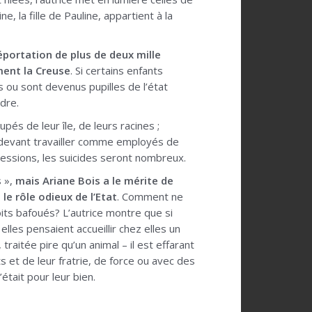
e, la fille de Pauline, appartient à la
déportation de plus de deux mille
ment la Creuse
. Si certains enfants
 ou sont devenus pupilles de l’état
dre.
és de leur île, de leurs racines ;
 devant travailler comme employés de
ressions, les suicides seront nombreux.
s »,
mais Ariane Bois a le mérite de
e rôle odieux de l’Etat
. Comment ne
its bafoués? L’autrice montre que si
lles pensaient accueillir chez elles un
raitée pire qu’un animal – il est effarant
 et de leur fratrie, de force ou avec des
tait pour leur bien.