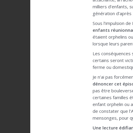
milliers d’enfants
génération d’après 
Sous l’impulsion de
enfants réunionna
étaient orphelins o
lorsque leurs paren
Les conséquences ser
certains seront vi
ferme ou domestique
Je n’ai pas forcémen
dénoncer cet épiso
pas être bouleversé
certaines familles é
enfant orphelin ou a
de constater que l’
mensonges, pour qu’
Une lecture édifia