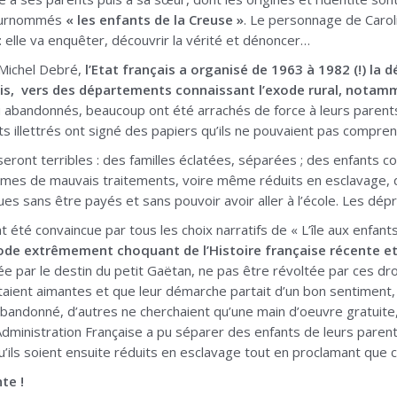
, surnommés
« les enfants de la Creuse »
. Le personnage de Carolin
: elle va enquêter, découvrir la vérité et dénoncer…
 Michel Debré,
l’Etat français a organisé de 1963 à 1982 (!) la 
is, vers des départements connaissant l’exode rural, notam
u abandonnés, beaucoup ont été arrachés de force à leurs parents
ts illettrés ont signé des papiers qu’ils ne pouvaient pas compren
ont terribles : des familles éclatées, séparées ; des enfants coup
ctimes de mauvais traitements, voire même réduits en esclavage,
s sans être payés et sans pouvoir avoir aller à l’école. Les dép
t été convaincue par tous les choix narratifs de « L’île aux enfant
de extrêmement choquant de l’Histoire française récente et l
e par le destin du petit Gaëtan, ne pas être révoltée par ces dro
taient aimantes et que leur démarche partait d’un bon sentiment, e
bandonné, d’autres ne cherchaient qu’une main d’oeuvre gratuite, t
Administration Française a pu séparer des enfants de leurs parents
ils soient ensuite réduits en esclavage tout en proclamant que c’é
nte !