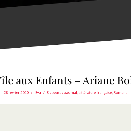
’île aux Enfants – Ariane Bo
28 février 2020
Eva
3 coeurs : pas mal
,
Littérature française
,
Romans