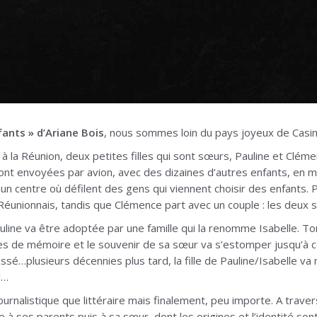
nfants » d’Ariane Bois
, nous sommes loin du pays joyeux de Casim
à la Réunion, deux petites filles qui sont sœurs, Pauline et Cléme
nt envoyées par avion, avec des dizaines d’autres enfants, en mé
un centre où défilent des gens qui viennent choisir des enfants. 
 Réunionnais, tandis que Clémence part avec un couple : les deux
line va être adoptée par une famille qui la renomme Isabelle. T
es de mémoire et le souvenir de sa sœur va s’estomper jusqu’à c
sé…plusieurs décennies plus tard, la fille de Pauline/Isabelle va
l…
journalistique que littéraire mais finalement, peu importe. A traver
 à ses parents puis à sa sœur, dont les origines et l’identité sont