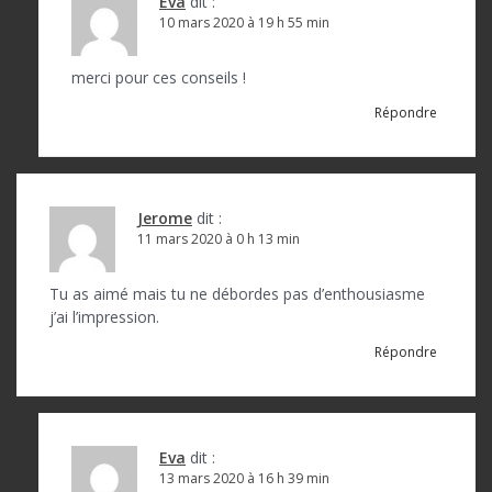
Eva
dit :
c
10 mars 2020 à 19 h 55 min
l
merci pour ces conseils !
e
Répondre
Jerome
dit :
11 mars 2020 à 0 h 13 min
Tu as aimé mais tu ne débordes pas d’enthousiasme
j’ai l’impression.
Répondre
Eva
dit :
13 mars 2020 à 16 h 39 min