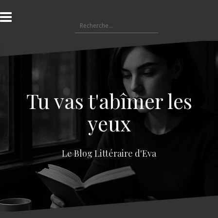
A
l
R
l
e
e
c
r
h
a
e
u
r
c
c
o
Tu vas t'abîmer les
h
n
e
t
yeux
r
e
n
:
u
Le Blog Littéraire d'Eva