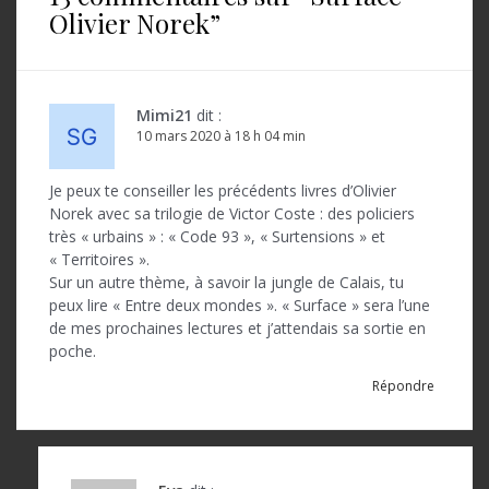
g
Olivier Norek
”
a
t
i
Mimi21
dit :
o
10 mars 2020 à 18 h 04 min
n
Je peux te conseiller les précédents livres d’Olivier
d
Norek avec sa trilogie de Victor Coste : des policiers
très « urbains » : « Code 93 », « Surtensions » et
e
« Territoires ».
l
Sur un autre thème, à savoir la jungle de Calais, tu
peux lire « Entre deux mondes ». « Surface » sera l’une
’
de mes prochaines lectures et j’attendais sa sortie en
poche.
a
Répondre
r
t
i