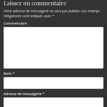
i
Laisser un commentaire
g
Votre adresse de messagerie ne sera pas publiée.
Les champs
a
obligatoires sont indiqués avec
*
t
Commentaire
i
o
n
d
e
l
Nom
*
’
a
r
Adresse de messagerie
*
t