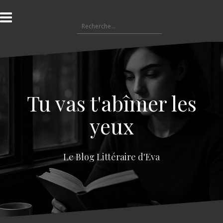
A
l
R
l
e
e
c
r
h
a
e
u
r
c
c
o
Tu vas t'abîmer les
h
n
e
t
yeux
r
e
n
:
u
Le Blog Littéraire d'Eva