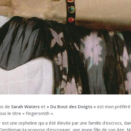
ans de
Sarah Waters
et
« Du Bout des Doigts »
est mon préféré a
ous le titre « Fingersmith ».
 est une orpheline qui a été élevée par une famille d’escrocs, da
leman lui propose d’escroquer une jeune fille de son âge, Maud 