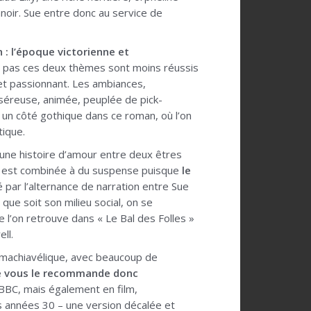
anoir. Sue entre donc au service de
 : l’époque victorienne et
nt pas ces deux thèmes sont moins réussis
 et passionnant. Les ambiances,
miséreuse, animée, peuplée de pick-
y a un côté gothique dans ce roman, où l’on
tique.
 une histoire d’amour entre deux êtres
elle est combinée à du suspense puisque
le
ié par l’alternance de narration entre Sue
que soit son milieu social, on se
l’on retrouve dans « Le Bal des Folles »
ll.
t machiavélique, avec beaucoup de
e vous le recommande donc
 BBC, mais également en film,
es années 30 – une version décalée et