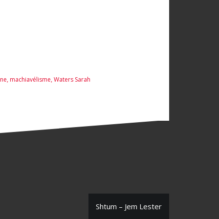
nne
,
machiavélisme
,
Waters Sarah
Shtum – Jem Lester