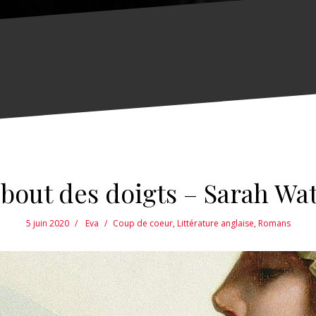
bout des doigts – Sarah Wa
5 juin 2020
Eva
Coup de coeur
,
Littérature anglaise
,
Romans