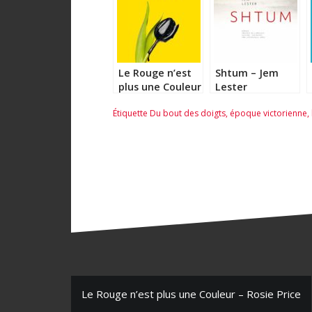
Le Rouge n’est
Shtum – Jem
plus une Couleur
Lester
– Rosie Price
Étiquette
Du bout des doigts
,
époque victorienne
,
N
Le Rouge n’est plus une Couleur – Rosie Price