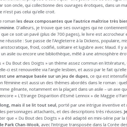
par son oncle, qui collectionne des ouvrages érotiques, dans un m
n’est pas celui qu’elle croit.
ce roman
les deux composantes que l’autrice maîtrise très bien
éminine
. D’ailleurs, je trouve que ses ouvrages qui ne contienne
n que ce soit un pavé (plus de 700 pages), le livre est accrocheur
ne réussite : Sue passe de l’Angleterre à la Dickens, populaire, 
 aristocratique, froid, codifié, solitaire et lugubre avec Maud. Il 
 un asile ou encore une bibliothèque, mêlé à une atmosphère éro
ns « Du Bout des Doigts » un thème assez commun en littérature,
le-ci est renouvelée via l’angle lesbien, et aussi par le fait qu’
 est une arnaque basée sur un jeu de dupes
, ce qui est intensif
on féminine est aussi un des thèmes abordés dans le roman : quel 
mme gênante, notamment en la plaçant dans un asile – un axe que 
 encore « L’Etrange Disparition d’Esmé Lennox » de Maggie o’Farre
long, mais il se lit tout seul
, porté par une intrigue inventive e
es personnages attachants, et des descriptions très réussies.
J
er que « Du Bout des Doigts » a été adapté en mini-série par la
 de Park Chan-Wook
, avec l’intrigue transposée dans la Corée d