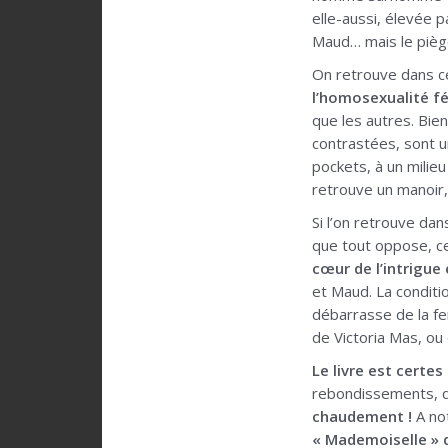
elle-aussi, élevée 
Maud… mais le piège 
On retrouve dans 
l’homosexualité f
que les autres. Bie
contrastées, sont u
pockets, à un milieu
retrouve un manoir,
Si l’on retrouve da
que tout oppose, cel
cœur de l’intrigue
et Maud. La conditi
débarrasse de la fe
de Victoria Mas, ou
Le livre est certes 
rebondissements, d
chaudement !
A not
« Mademoiselle »