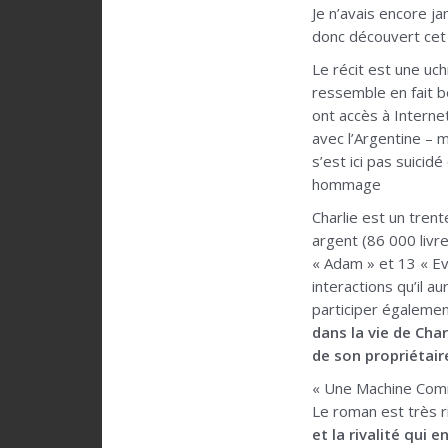
Je n’avais encore ja
donc découvert cet 
Le récit est une uc
ressemble en fait b
ont accès à Internet
avec l’Argentine – m
s’est ici pas suicid
hommage
Charlie est un trent
argent (86 000 liv
« Adam » et 13 « Ev
interactions qu’il a
participer égalemen
dans la vie de Char
de son propriétai
« Une Machine Comm
Le roman est très 
et la rivalité qui 