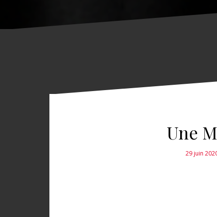
Une M
29 juin 202