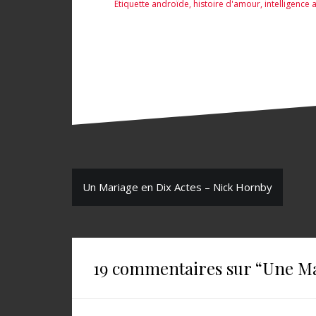
Étiquette
androïde
,
histoire d'amour
,
intelligence a
MacNeal
N
Un Mariage en Dix Actes – Nick Hornby
a
v
i
19 commentaires sur “
Une M
g
a