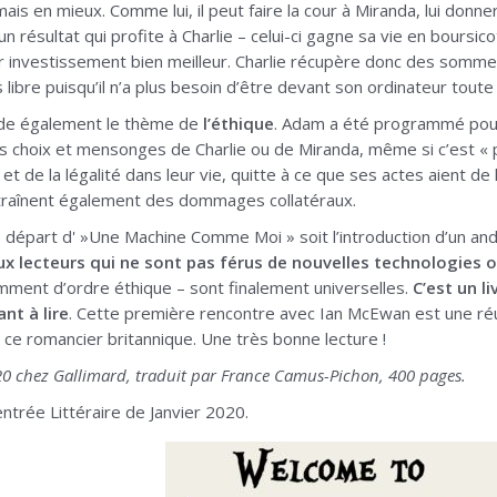
 mais en mieux. Comme lui, il peut faire la cour à Miranda, lui donne
c un résultat qui profite à Charlie – celui-ci gagne sa vie en boursi
ur investissement bien meilleur. Charlie récupère donc des somm
libre puisqu’il n’a plus besoin d’être devant son ordinateur toute 
rde également le thème de
l’éthique
. Adam a été programmé pour
ns choix et mensonges de Charlie ou de Miranda, même si c’est «
 et de la légalité dans leur vie, quitte à ce que ses actes aient 
raînent également des dommages collatéraux.
e départ d' »Une Machine Comme Moi » soit l’introduction d’un and
ux lecteurs qui ne sont pas férus de nouvelles technologies o
amment d’ordre éthique – sont finalement universelles.
C’est un li
ant à lire
. Cette première rencontre avec Ian McEwan est une ré
ce romancier britannique. Une très bonne lecture !
20 chez Gallimard, traduit par France Camus-Pichon, 400 pages.
ntrée Littéraire de Janvier 2020.