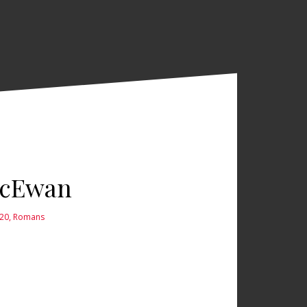
McEwan
020
,
Romans