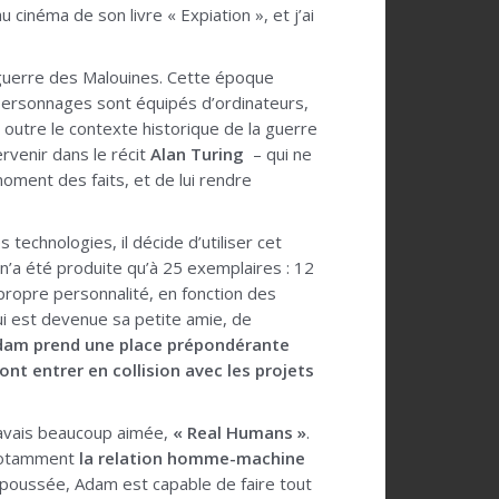
u cinéma de son livre « Expiation », et j’ai
.
guerre des Malouines. Cette époque
 personnages sont équipés d’ordinateurs,
 – outre le contexte historique de la guerre
ervenir dans le récit
Alan Turing
– qui ne
moment des faits, et de lui rendre
technologies, il décide d’utiliser cet
n’a été produite qu’à 25 exemplaires : 12
propre personnalité, en fonction des
qui est devenue sa petite amie, de
Adam prend une place prépondérante
ont entrer en collision avec les projets
’avais beaucoup aimée,
« Real Humans »
.
 notamment
la relation homme-machine
 poussée, Adam est capable de faire tout