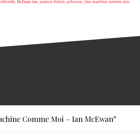
rtificielle
,
McEwan Ian
,
science-fiction
,
uchronie
,
Une machine comme moi
Guenassia
achine Comme Moi – Ian McEwan
”