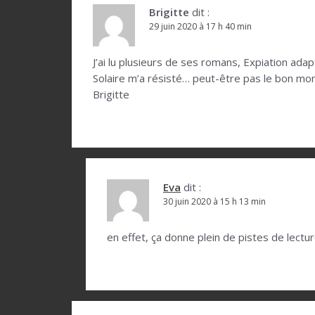
t
Brigitte
dit :
29 juin 2020 à 17 h 40 min
i
o
J’ai lu plusieurs de ses romans, Expiation ada
Solaire m’a résisté… peut-être pas le bon mome
n
Brigitte
d
e
l
’
Eva
dit :
a
30 juin 2020 à 15 h 13 min
r
en effet, ça donne plein de pistes de lectur
t
i
c