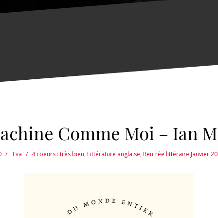
achine Comme Moi – Ian 
0
Eva
4 coeurs : très bien
,
Littérature anglaise
,
Rentrée littéraire Janvier 2