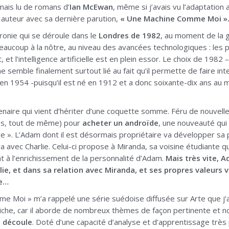
mais lu de romans d’
Ian McEwan
, même si j’avais vu l’adaptation a
auteur avec sa dernière parution,
« Une Machine Comme Moi »
hronie qui se déroule dans le
Londres de 1982
, au moment de la 
eaucoup à la nôtre, au niveau des avancées technologiques : les
, et l’intelligence artificielle est en plein essor. Le choix de 1982
e semble finalement surtout lié au fait qu’il permette de faire int
é en 1954 -puisqu’il est né en 1912 et a donc soixante-dix ans au 
enaire qui vient d’hériter d’une coquette somme. Féru de nouvelles 
res, tout de même) pour
acheter un androïde
, une nouveauté qui 
e ». L’Adam dont il est désormais propriétaire va développer sa 
ura avec Charlie. Celui-ci propose à Miranda, sa voisine étudiante 
t à l’enrichissement de la personnalité d’Adam.
Mais très vite, 
lie, et dans sa relation avec Miranda, et ses propres valeurs v
re…
e Moi » m’a rappelé une série suédoise diffusée sur Arte que j
riche, car il aborde de nombreux thèmes de façon pertinente et
en découle
. Doté d’une capacité d’analyse et d’apprentissage très