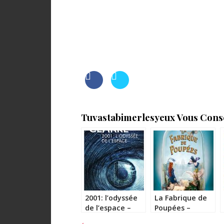
Tuvastabimerlesyeux Vous Consei
2001: l’odyssée
La Fabrique de
de l’espace –
Poupées –
Arthur C. Clarke
Elizabeth