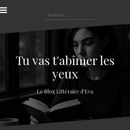
A
l
R
l
e
e
c
r
h
a
e
u
r
c
c
o
Tu vas t'abîmer les
h
n
e
t
yeux
r
e
n
:
u
Le Blog Littéraire d'Eva