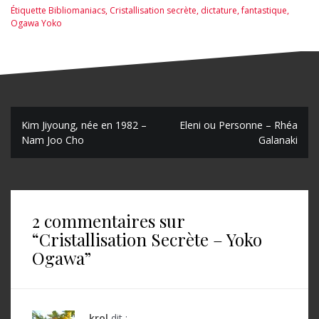
Étiquette
Bibliomaniacs
,
Cristallisation secrète
,
dictature
,
fantastique
,
Ogawa Yoko
N
Kim Jiyoung, née en 1982 –
Eleni ou Personne – Rhéa
Nam Joo Cho
Galanaki
a
v
i
2 commentaires sur
g
“
Cristallisation Secrète – Yoko
a
Ogawa
”
t
i
krol
dit :