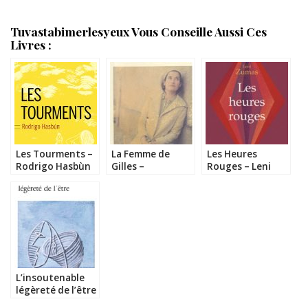
Tuvastabimerlesyeux Vous Conseille Aussi Ces
Livres :
Les Tourments –
La Femme de
Les Heures
Rodrigo Hasbùn
Gilles –
Rouges – Leni
Madeleine
Zumas
Bourdouxhe
L’insoutenable
légèreté de l’être
– Milan Kundera