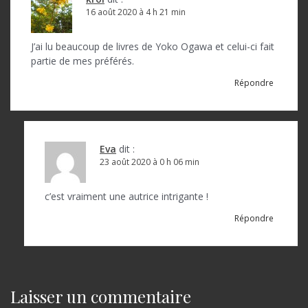
o
16 août 2020 à 4 h 21 min
n
d
J’ai lu beaucoup de livres de Yoko Ogawa et celui-ci fait
partie de mes préférés.
e
Répondre
l
’
a
Eva
dit :
r
23 août 2020 à 0 h 06 min
t
c’est vraiment une autrice intrigante !
i
Répondre
c
l
e
Laisser un commentaire