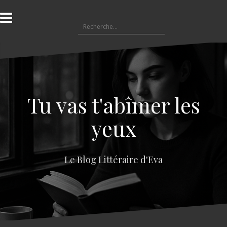
A
l
R
l
e
e
c
r
h
a
e
u
r
c
c
o
Tu vas t'abîmer les
h
n
e
t
yeux
r
e
n
:
u
Le Blog Littéraire d'Eva