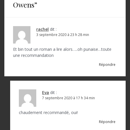
a
Owens
”
t
i
o
rachel
dit :
3 septembre 2020 à 23 h 28 min
n
d
Et bin tout un roman a lire alors…..oh punaise…toute
une recommandation
e
Répondre
l
’
a
Eva
dit :
r
7 septembre 2020 à 17 h 34 min
t
chaudement recommandé, oui!
i
Répondre
c