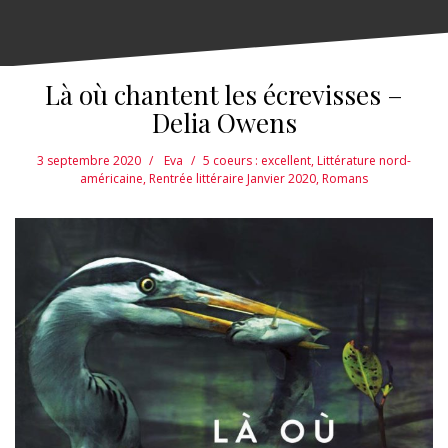
Là où chantent les écrevisses –
Delia Owens
3 septembre 2020
Eva
5 coeurs : excellent
,
Littérature nord-
américaine
,
Rentrée littéraire Janvier 2020
,
Romans