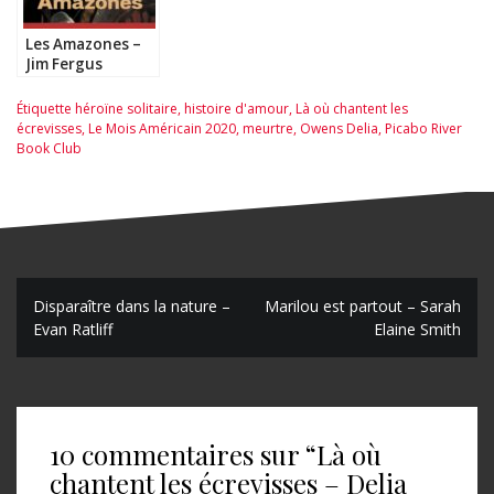
Les Amazones –
Jim Fergus
Étiquette
héroïne solitaire
,
histoire d'amour
,
Là où chantent les
écrevisses
,
Le Mois Américain 2020
,
meurtre
,
Owens Delia
,
Picabo River
Book Club
N
Disparaître dans la nature –
Marilou est partout – Sarah
Evan Ratliff
Elaine Smith
a
v
i
10 commentaires sur “
Là où
g
chantent les écrevisses – Delia