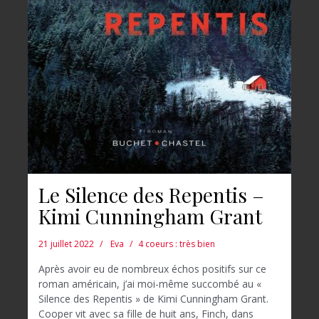
Le Silence des Repentis –
Kimi Cunningham Grant
21 juillet 2022
Eva
4 coeurs : très bien
Après avoir eu de nombreux échos positifs sur ce
roman américain, j’ai moi-même succombé au «
Silence des Repentis » de Kimi Cunningham Grant.
Cooper vit avec sa fille de huit ans, Finch, dans