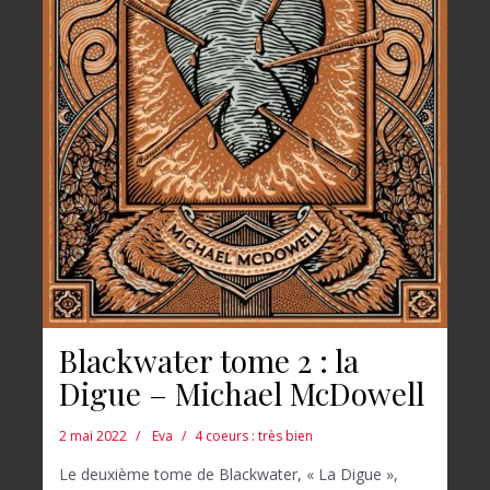
Blackwater tome 2 : la
Digue – Michael McDowell
2 mai 2022
Eva
4 coeurs : très bien
Le deuxième tome de Blackwater, « La Digue »,