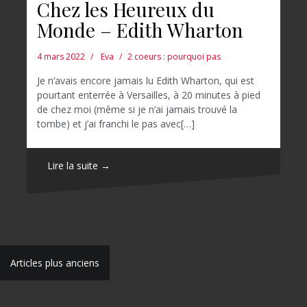
Chez les Heureux du
Monde – Edith Wharton
4 mars 2022
Eva
2 coeurs : pourquoi pas
Je n’avais encore jamais lu Edith Wharton, qui est
pourtant enterrée à Versailles, à 20 minutes à pied
de chez moi (même si je n’ai jamais trouvé la
tombe) et j’ai franchi le pas avec[…]
Lire la suite →
N
Articles plus anciens
a