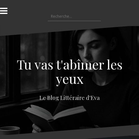
A
l
R
l
e
e
c
r
h
a
e
u
r
c
c
o
Tu vas t'abîmer les
h
n
e
t
yeux
r
e
n
:
u
Le Blog Littéraire d'Eva