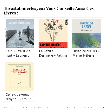
Tuvastabimerlesyeux Vous Conseille Aussi Ces
Livres :
Ce qu’il faut de
La Petite
Histoire du Fils –
nuit – Laurent
Dernière – Fatima
Marie-Hélène
Petitmangin
Daas
Lafon
Celle que vous
croyez – Camille
Laurens