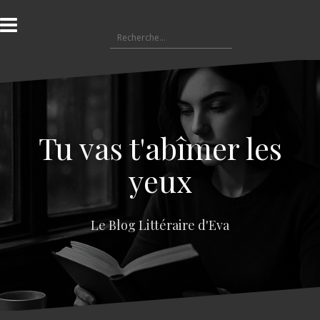
A
l
R
l
e
e
c
r
h
a
e
u
r
c
c
o
Tu vas t'abîmer les
h
n
e
t
yeux
r
e
n
:
u
Le Blog Littéraire d'Eva