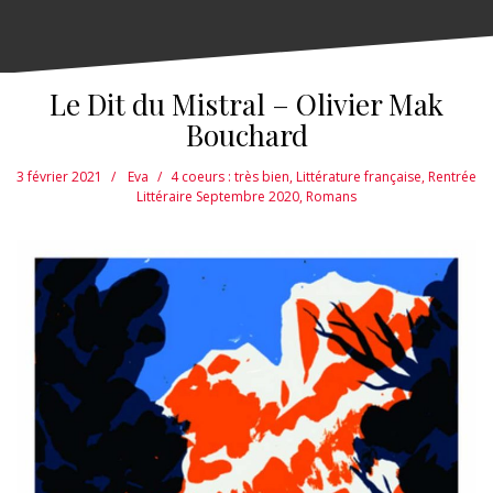
Le Dit du Mistral – Olivier Mak
Bouchard
3 février 2021
Eva
4 coeurs : très bien
,
Littérature française
,
Rentrée
Littéraire Septembre 2020
,
Romans