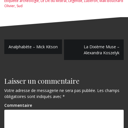
Étiquette
archéologie
,
Le Dit du Mistral
,
Légende
,
Luberon
,
Mak-Bouchard
Olivier
,
Sud
N
Analphabète – Mick Kitson
La Dixième Muse –
Alexandra Koszelyk
a
v
i
Laisser un commentaire
g
Votre adresse de messagerie ne sera pas publiée.
Les champs
a
obligatoires sont indiqués avec
*
t
Commentaire
i
o