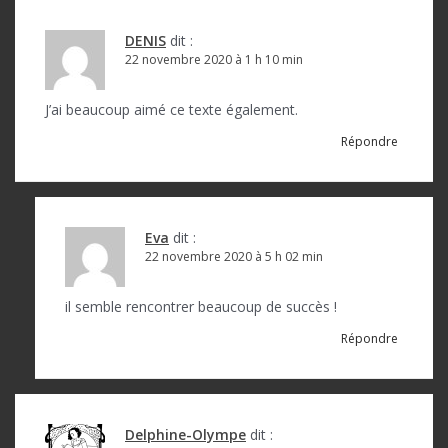
i
o
DENIS
dit :
22 novembre 2020 à 1 h 10 min
n
d
J’ai beaucoup aimé ce texte également.
e
Répondre
l
’
a
Eva
dit :
22 novembre 2020 à 5 h 02 min
r
t
il semble rencontrer beaucoup de succès !
i
Répondre
c
l
e
Delphine-Olympe
dit :