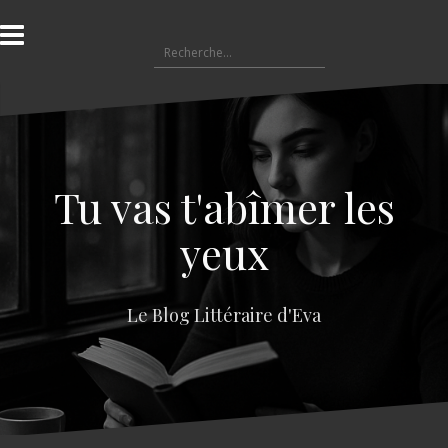
A
l
R
l
e
e
c
r
h
a
e
u
r
c
c
o
Tu vas t'abîmer les
h
n
e
t
yeux
r
e
n
:
u
Le Blog Littéraire d'Eva