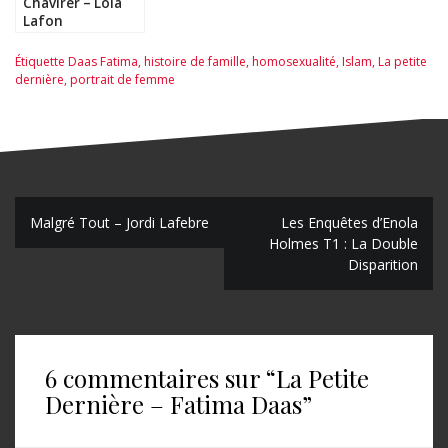
Chavirer – Lola
Lafon
Étiquette
Daas Fatima
,
histoire de famille
,
homosexualité
,
Islam
,
La petite
dernière
,
portrait de femme
N
Malgré Tout – Jordi Lafebre
Les Enquêtes d’Enola
Holmes T1 : La Double
a
Disparition
v
i
g
6 commentaires sur “
La Petite
a
Dernière – Fatima Daas
”
t