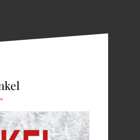
nkel
ne