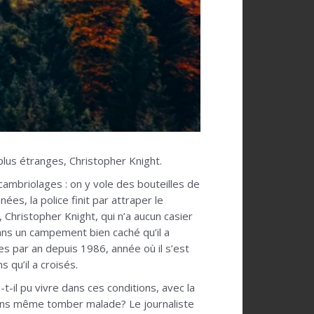
lus étranges, Christopher Knight.
ambriolages : on y vole des bouteilles de
ées, la police finit par attraper le
 Christopher Knight, qui n’a aucun casier
, dans un campement bien caché qu’il a
es par an depuis 1986, année où il s’est
 qu’il a croisés.
-il pu vivre dans ces conditions, avec la
 sans même tomber malade? Le journaliste