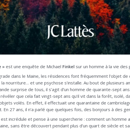
e »
est une enquête de Michael
Finkel
sur un homme à la vie des p
grade dans le Maine, les résidences font fréquemment l’objet de c
la nourriture… et une psychose s’installe. Au bout de plusieurs ann
rande surprise de tous, il s’agit d’un homme de quarante-sept ans,
ar révéler que cela fait vingt-sept ans qu’il vit dans la forêt, isolé
bjets volés. En effet, il effectuait une quarantaine de cambriolag
. En 27 ans, il n’a parlé que quelques fois, des bonjours à des gens
e est incrédule et pense à une supercherie : comment un homme a-t
Maine, sans être découvert pendant plus d’un quart de siècle et