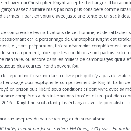
e seul avec qui Christopher Knight accepte d’échanger. Il lui racon
 garçon assez solitaire mais pas non plus considéré comme bizarre. 
’alarmes, il part en voiture avec juste une tente et un sac à dos,
e de comprendre les motivations de cet homme, et de rattacher 
st passionnant car le personnage de Christopher Knight est total
ent, et, sans préparation, il s’est néanmoins complètement adap
n de son campement, alors que les conditions sont parfois extrê
ne rien faire, ou encore dans les milliers de cambriolages qu’il a e
aucoup plus courtes, rend souvent fou.
 de cependant frustrant dans ce livre puisqu’il n’y a pas de vraie
st envisagé pour expliquer le comportement de Knight. La fin de 
nvoyé en prison puis libéré sous conditions : il doit vivre avec sa
tonomie complètes à des interactions forcées et un quotidien con
2016 – Knight ne souhaitant plus échanger avec le journaliste – qu
ira aux adeptes du nature writing et du survivalisme.
JC Lattès, traduit par Johan-Frédéric Hel Guedj, 270 pages. En poche