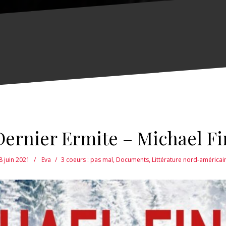
Dernier Ermite – Michael Fi
8 juin 2021
Eva
3 coeurs : pas mal
,
Documents
,
Littérature nord-américai