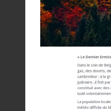
« Le Dernier Ermit
Dans le coin de Bel
gaz, des duvets, de 
cambrioleur : à la g
judiciaire…il finit p
constitué avec des o
isolé volontairement
La population local
météo difficile du 