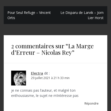
N
Pour Seul Refuge – Vincent
Le Disparu de Larvik – Jorn
Ortis
Lier Horst
a
v
i
2 commentaires sur “
La Marge
g
d’Erreur – Nicolas Rey
”
a
t
i
Electra
dit :
o
29 juillet 2021 à 21 h 33 min
n
je ne connais pas l’auteur, et malgré ton
d
enthousiasme, le sujet ne m’intéresse pas
e
Répondre