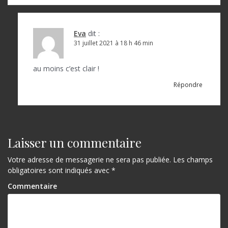
l
’
a
Eva
dit :
31 juillet 2021 à 18 h 46 min
r
t
au moins c’est clair !
i
Répondre
c
l
e
Laisser un commentaire
Votre adresse de messagerie ne sera pas publiée.
Les champs
obligatoires sont indiqués avec
*
Commentaire