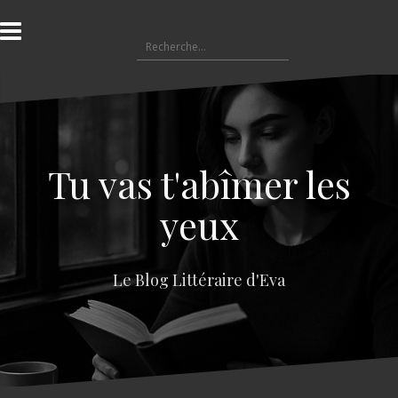
A
l
R
l
e
e
c
r
h
a
e
u
r
c
c
o
Tu vas t'abîmer les
h
n
e
t
yeux
r
e
n
:
u
Le Blog Littéraire d'Eva