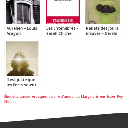
Aurélien – Louis
Les Enténébrés –
Reflets des jours
Aragon
Sarah Chiche
mauves – Gérald
Tenenbaum
Il est juste que
les forts soient
frappés –
Thibault Bérard
Étiquette
cancer
,
érotique
,
histoire d'amour
,
La Marge d'Erreur
,
loser
,
Rey
Nicolas