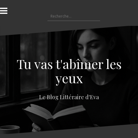
A
l
R
l
e
e
c
r
h
a
e
u
r
c
c
o
Tu vas t'abîmer les
h
n
e
t
yeux
r
e
n
:
u
Le Blog Littéraire d'Eva