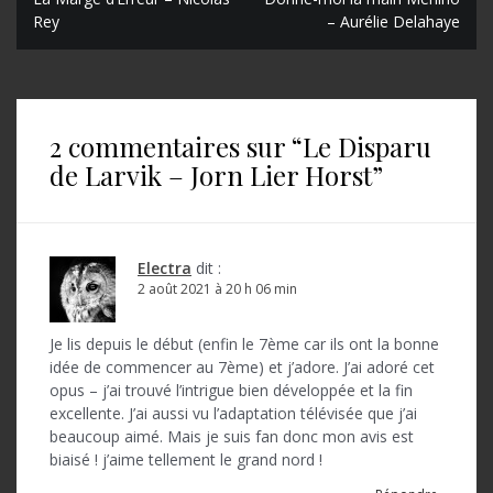
N
Rey
– Aurélie Delahaye
a
v
i
2 commentaires sur “
Le Disparu
g
de Larvik – Jorn Lier Horst
”
a
t
i
Electra
dit :
o
2 août 2021 à 20 h 06 min
n
Je lis depuis le début (enfin le 7ème car ils ont la bonne
d
idée de commencer au 7ème) et j’adore. J’ai adoré cet
opus – j’ai trouvé l’intrigue bien développée et la fin
e
excellente. J’ai aussi vu l’adaptation télévisée que j’ai
l
beaucoup aimé. Mais je suis fan donc mon avis est
biaisé ! j’aime tellement le grand nord !
’