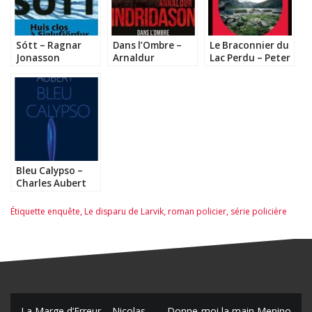
Sótt – Ragnar
Dans l’Ombre –
Le Braconnier du
Jonasson
Arnaldur
Lac Perdu – Peter
Indridason
May
Bleu Calypso –
Charles Aubert
Étiquette
enquête
,
Le disparu de Larvik
,
roman policier
,
série policière
La Marge d’Erreur – Nicolas
Donne-moi la main Menino