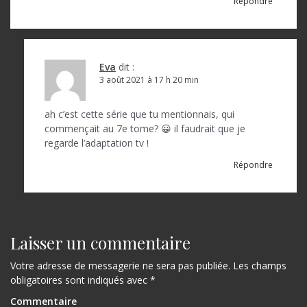
Répondre
a
r
t
Eva
dit :
i
3 août 2021 à 17 h 20 min
c
ah c’est cette série que tu mentionnais, qui
l
commençait au 7e tome? 😀 il faudrait que je
regarde l’adaptation tv !
e
Répondre
Laisser un commentaire
Votre adresse de messagerie ne sera pas publiée.
Les champs
obligatoires sont indiqués avec
*
Commentaire