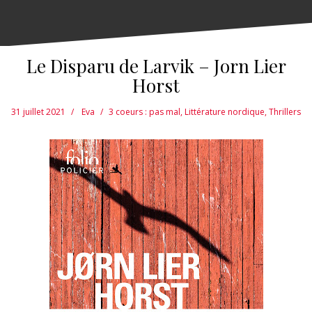
Le Disparu de Larvik – Jorn Lier
Horst
31 juillet 2021
Eva
3 coeurs : pas mal
,
Littérature nordique
,
Thrillers