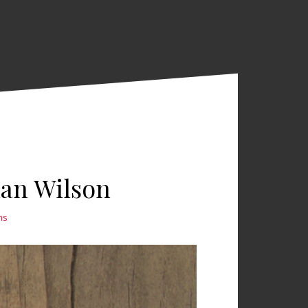
an Wilson
ns