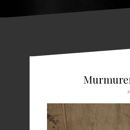
Murmurer
2