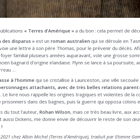
publications
« Terres d’Amérique »
a du bon : cela permet de décou
 des disparus »
est un
roman australien
qui se déroule en Tasm
ie une lettre à son père Thomas, pour le prévenir du décès. Afin de
 foyer familial plusieurs années auparavant, vole une grosse som
ncien bagnard d’origine irlandaise. Flynn se lance à sa poursuite,
rreau …
hasse à l’homme
qui se cristallise à Launceston, une ville secou
 personnages attachants, avec de très belles relations paren
s
. Le livre nous rappelle les origines tragiques et violentes de la c
 de prisonniers dans des bagnes, puis la guerre qui opposa colons
s du tout l’auteur,
Rohan Wilson
, mais ce très beau livre, aux a
t aussi Dickens, me donne envie de découvrir le reste de son œu
!
021 chez Albin Michel (Terres d’Amérique), traduit par Etienne Go