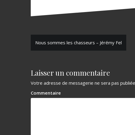
N
Nous sommes les chasseurs – Jérémy Fel
a
v
Laisser un commentaire
i
g
Votre adresse de messagerie ne sera pas publiée
a
Commentaire
t
i
o