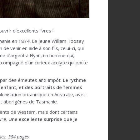
vrir d’excellents livres !
anie en 1874. Le jeune William Toosey
 venir en aide à son fils, celui-ci, qui
me d’argent à Flynn, un homme qui,
 accompagné d’un curieux acolyte qui porte
ée par des émeutes anti-impôt.
Le rythme
t-enfant, et des portraits de femmes
olonisation britannique en Australie, avec
 et aborigènes de Tasmanie.
ccents de western, mais dont certains
vre.
Une excellente surprise que je
mez, 384 pages.