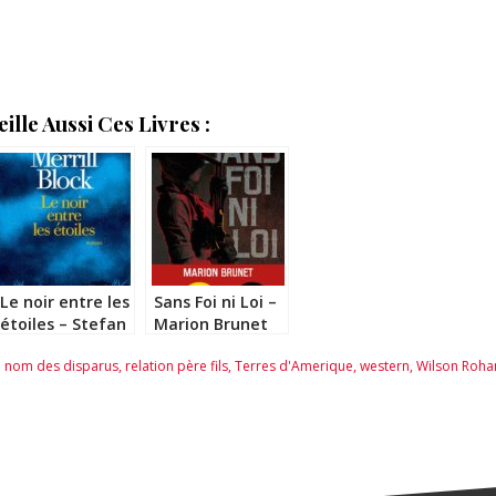
lle Aussi Ces Livres :
Le noir entre les
Sans Foi ni Loi –
étoiles – Stefan
Marion Brunet
Merrill Block
e nom des disparus
,
relation père fils
,
Terres d'Amerique
,
western
,
Wilson Roha